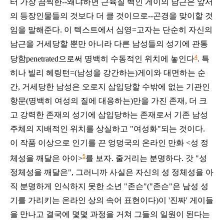
터 가장 끔찍한--왜냐하면 근육질 백인 게이의 남근은 앞서
의 등장인물들의 것보다 더 클 것이므로--곤경을 맞이할 것
임을 말해준다. 이 텍스트에서 심영=고자는 단순히 자신의
남근을 거세당할 뿐만 아니라 다른 남성들의 성기에 관통
4
당함penetrated으로써 명백히 수동적인 위치에 놓인다
.
특
히나 빌리 헤링턴=(남성을 강간하는)게이와 대면하는 순
간, 거세당한 남성은 오로지 삽입당할 수밖에 없는 기관인
항문(명백히 여성의 질에 대응하는)만을 가진 존재, 더 크
고 강력한 존재의 성기에 삽입당하는 존재로서 기존 남성
주체의 지배적인 위치를 상실하고 "여성화"되는 것이다.
이 작품 이상으로 인기를 끈 엉덩국의 온라인 만화 <성 정
5
체성을 깨달은 아이>
를 보자. 줄거리는 분명하다. 갓 "성
정체성을 깨달은", 그러니까 사실은 자신의 성 정체성을 아
직 분명하게 인식하지 못한 소년 "존슨"("존슨"은 남성 성
기를 가리키는 온라인 상의 속어 표현이다)이 '진짜' 게이들
을 만나고 결국에 몇몇 과정을 거쳐 그들의 일원이 된다는