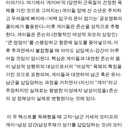
이야기다. 여기에서 '게이바'의 (당연히 근육질의 건장한 육
체를 가진 것으로 그려지
는)
게이들 앞에 선 소년은 주저하
고 두려움에 빠지며--'
저택 입구의 문이 잠기는' 공포영화의
클리셰가 활용된다--이후 게이들은 존슨을 성적으로 추행
한다. 게이들은
존슨의 (전형적인 여성적 외모의 상징인)
"큰 엉덩이"를 스팽킹하고 항문에 딜도를 꽂아넣으며, 이
후 추격전에서 붙잡혔을 때 아마도 삽입섹스-강간이 이루
어질 것임이 암시된다. 핵심은 게이들과 대면한 존슨의 몸
이
남성적 성행위의
대상으로서의
"여성적" 육체의 특징을
가진 것으로 표현되며, 게이들과 대면하여 남근 혹은 유사-
남근을 삽입당하는 과정을 거치면서 (자신이 "게이"라고
주장하지만 실제로는
평범한 이성애자 남성이었을) 존슨
의 성 정체성이 실제로 변형된다는 것에 있다.
이 두 텍스트를 독해했을 때 고자=
남근 거세의 모티프와
게이=남성 강간(남성주체가 성기를 삽입당하는 것)의 모티