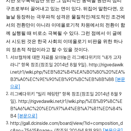
시한 보수폭력집단 또한 그 심리적인 동력을 원한의 심리
구조로부터 끌어내고 있는 면이 있다. 뒤집어 말한다면, 오
늘날 등장하는 극우파적 성격은 물질적인/제도적인 조건에
서의 전환만이 아니라 이데올로기적 차원에서의 전환이 함
께 실행될 때 비로소 극복될 수 있다. 그런 점에서 이 글에
서 시도된 것은 한국 사회의 이데올로기 비판을 위한 하나
의 정초적 작업이라고 할 수 있을 것이다.
서브컬처에 대한 자료를 모아놓은 리그베다위키의 "내가 고자
라니" 항목 참조(참조일 2014년 8월 9일). http://rigvedawik
i.net/r1/wiki.php/%EB%82%B4%EA%B0%80%20%EA%
B3%A0%EC%9E%90%EB%9D%BC%EB%8B%88
[본문
으로]
리그베다위키 "빌리 헤링턴" 항목 참조(참조일 2014년 8월 9
일). http://rigvedawiki.net/r1/wiki.php/%EB%B9%8C%E
B%A6%AC%20%ED%97%A4%EB%A7%81%ED%84%
B4
[본문으로]
http://gall.dcinside.com/board/view/?id=composition_d
c&no=75615&page= (참조일 2014년 8월 9일)
[본문으로]