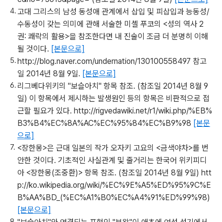
고대 그리스의 남성 동성애 관계에서 삽입 및 피삽입과 능동성/
수동성이 갖는 의미에 관해 서술한 미셸 푸코의 <성의 역사 2
권: 쾌락의 활용>을 참조한다면 내 진술이 조금 더 분명히 이해
될 것이다.
[본문으로]
http://blog.naver.com/undernation/130100558497 참고
일 2014년 8월 9일.
[본문으로]
리그베다위키의 "보슬아치" 항목 참조. (참조일 2014년 8월 9
일) 이 항목에서 제시하는 발생원인 등의 항목은 비판적으로 접
근할 필요가 있다. http://rigvedawiki.net/r1/wiki.php/%EB%
B3%B4%EC%8A%AC%EC%95%84%EC%B9%98
[본문
으로]
<장한몽>은 근대 일본의 작가 오자키 고요의 <금색야차>를 번
안한 것이다. 기초적인 사실관계 및 줄거리는 한국어 위키피디
아 <장한몽(조중환)> 항목 참조. (참조일 2014년 8월 9일) htt
p://ko.wikipedia.org/wiki/%EC%9E%A5%ED%95%9C%E
B%AA%BD_(%EC%A1%B0%EC%A4%91%ED%99%98)
[본문으로]