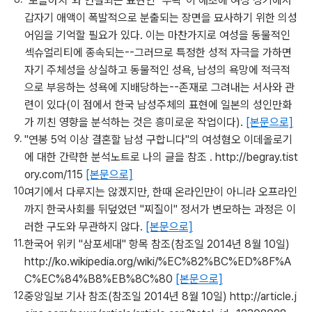
"보슬아치"와 연결되는 표현인 "부왁"이 애초에 여성 성기에서
갑자기 애액이 폭발적으로 분출되는 장면을 묘사하기 위한 의성
어임을 기억할 필요가 있다. 이는 마찬가지로 여성을 동물적인
섹슈얼리티에 종속되는--그러므로 특정한 성적 자극을 가하면
자기 주체성을 상실하고 동물적인 성욕, 남성의 욕망에 적극적
으로 부응하는 성욕에 지배당하는--존재로 그려내는 서사와 관
련이 있다(이 점에서 한국 남성주체의 표현에 일본의 성인만화
가 끼친 영향을 분석하는 것은 흥미로운 작업이다).
[본문으로]
"연봉 5억 이상 결혼할 남성 구합니다"의 여성혐오 이데올로기
에 대한 간략한 분석노트로 나의 글을 참조 . http://begray.tist
ory.com/115
[본문으로]
여기에서 다루지는 않겠지만, 한때 온라인만이 아니라 오프라인
까지 한국사회를 뒤덮었던 "찌질이" 정서가 변모하는 과정은 이
러한 구도와 무관하지 않다.
[본문으로]
한국어 위키 "삼포세대" 항목 참조(참조일 2014년 8월 10일)
http://ko.wikipedia.org/wiki/%EC%82%BC%ED%8F%A
C%EC%84%B8%EB%8C%80
[본문으로]
중앙일보 기사 참조(참조일 2014년 8월 10일) http://article.j