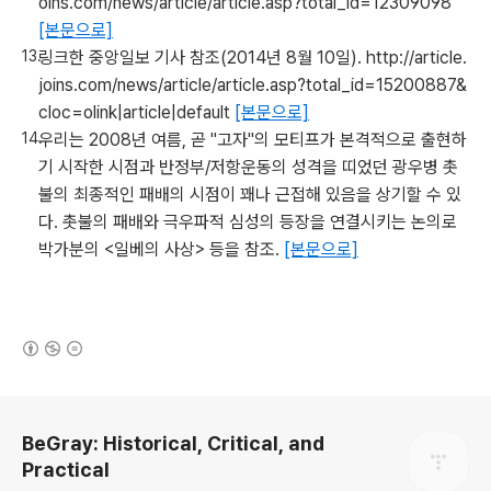
oins.com/news/article/article.asp?total_id=12309098
[본문으로]
링크한 중앙일보 기사 참조(2014년 8월 10일). http://article.
joins.com/news/article/article.asp?total_id=15200887&
cloc=olink|article|default
[본문으로]
우리는 2008년 여름, 곧 "고자"의 모티프가 본격적으로 출현하
기 시작한 시점과 반정부/저항운동의 성격을 띠었던 광우병 촛
불의 최종적인 패배의 시점이 꽤나 근접해 있음을 상기할 수 있
다. 촛불의 패배와 극우파적 심성의 등장을 연결시키는 논의로
박가분의 <일베의 사상> 등을 참조.
[본문으로]
(새창열림)
로그 정보
BeGray: Historical, Critical, and
Practical