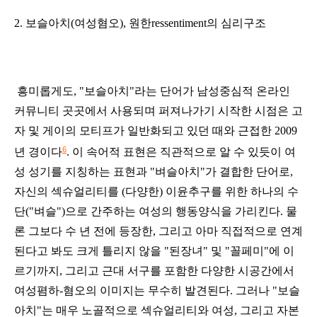
2.
보슬아치(
여성혐오), 원한ressentiment의 심리구조
흥미롭게도,
"보슬아치"라는 단어가 남성중심적 온라인
커뮤니티
곳곳에서 사용되며 퍼져나가기 시작한 시점은 고
자 및 게이의 모티프가 일반화되고 있던 때와 근접한 2009
6
년 경이다
. 이 속어적 표현은
직관적으로 알 수 있듯이 여
성 성기를 지칭하는 표현과 "벼슬아치"가 결합한 단어로,
자신의 섹슈얼리티를 (다양한) 이윤추구를 위한 하나의 수
단("벼슬")으로 간주하
는 여성의 행동양식을 가리킨다. 물
론 그보다 수 년 전에 등장한, 그리고 아마 직접적으로 연계
된다고 봐도 크게 틀리지 않을 "된장녀" 및 "꼴페미"에 이
르기까지, 그리고 근대 서구를 포함한 다양한 시공간에서
여성폄하-
혐오의 이미지는 무수히 발견된다. 그러나 "보슬
아치"는 매우 노골적으로 섹슈얼리티와 여성, 그리고 자본