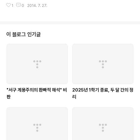
처음 읽었을 때에 비해 새롭게 눈에 들어오는 게 많아서 예전에 느끼면서 읽는
1
0
2014. 7. 27.
게 다르고, 아무리 좋은 책이라도 읽는 이의 역량에 따라 전해줄 수 있는 가르침
이 다를 수밖에 없음을 다시 새긴다. 다른 무엇보다도 국역본으로 30쪽 정도 분
량인 서론은 꼼꼼히 살펴 읽을 가치가 있다. 여기에서 푸코는 1980년 이후의
기간, 국역된 텍스트들을 기준으로 하면 강연부터 수 년 간 자신이 수행한 작업
의 핵심적인 의미를 명확한 언어로 서술한다; 다만, 에서와 마찬가지로 그 명확
이 블로그 인기글
함은 적어도 푸코의 작업을 대강이라도 이해하는 이에게만 해당되는 것이다. 는
성sexua..
"서구 계몽주의의 환빠적 해석" 비
2025년 1학기 종료, 두 달 간의 정
판
리