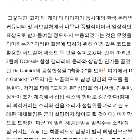
그렇다면 '고자'와 '게이'의 이미지가 동시대의 한국 온라인
커뮤니티 및 서브컬처에서 너무나 폭발적이어서 일상적인
표상으로 받아들여질 정도까지 수용되었다는 것은 무엇을
의미하는가? 이러한 질문에 답하기 위해 이와 같은 코드를
활용한 서브컬처 텍스트 두 편을 살펴보겠다
. 먼저 2009년
2월에 DCinside 합성 갤러리에 올라와 상당한 인기를 끌었
3
던
Dr. Gothick의 음성합성물 "肉
중주"를 보자
. 여기에서 D
r. Gothick("고두익")은 노골적으로 남성 강간의 구도를 활
용한다. 저격을 당해 "고자가 된" 심영을
의사선생, 김두한,
상하이 조가 계속해서 삽입 섹스의 형태로
강간한다
(침대
의 삐걱거리는 소리와 신음 소리가 성행위를 가리키는 오
래된 대체물임은 굳이 설명하지 않아도 될 것이다). 마지막
으로 도착한 "미군"이
빌리 헤링턴임을 알려주는 소리
(점
점 커지는 "Ang")는 최종적으로 심영이
빌리 헤링턴으로부