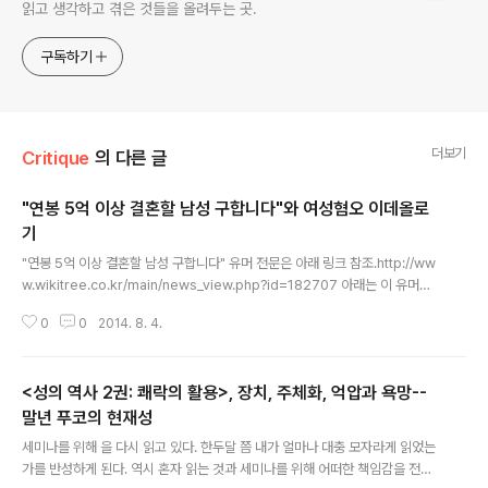
읽고 생각하고 겪은 것들을 올려두는 곳.
구독하기
더보기
Critique
의 다른 글
"연봉 5억 이상 결혼할 남성 구합니다"와 여성혐오 이데올로
기
글 내용
"연봉 5억 이상 결혼할 남성 구합니다" 유머 전문은 아래 링크 참조.http://ww
w.wikitree.co.kr/main/news_view.php?id=182707 아래는 이 유머의
서사/효과 분석. 페북에 가볍게 적은 거라 문장이 제대로 완성되어 있지 않은데,
0
0
2014. 8. 4.
어차피 대략의 내용을 이해하는데는 문제가 없다. 사실 이 자료는 몇 년 전부터
떠돌던 것이라 새로울 건 없다. 예전에 처음 읽을 때는 그냥 웃고 말았는데, 지금
다시 보니까 이 글이 돌고 있는 현상 자체가 웹 상의 여성혐오를 드러내고/증폭
<성의 역사 2권: 쾌락의 활용>, 장치, 주체화, 억압과 욕망--
시키는 과정이다. 즉 이런 종류의 글은 지성이 결여된 성 판매자(조금 더 직설적
으로 이야기하면 '창녀')로서의 여성이란 이미지를, 왜 그러한 종류의 이데올로
말년 푸코의 현재성
글 내용
기가 형성되었는지에 대한 어떠한 질문도 없이, 우리에..
세미나를 위해 을 다시 읽고 있다. 한두달 쯤 내가 얼마나 대충 모자라게 읽었는
가를 반성하게 된다. 역시 혼자 읽는 것과 세미나를 위해 어떠한 책임감을 전에