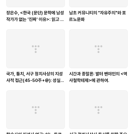
장은수, <한국 (문단) 문학에 남성
남초 커뮤니티의 "자유주의"와 포
작가가 없는 '진짜' 이유>: 읽고 코
르노문화
멘트
국가, 통치, 서구 정치사상의 지성
시간과 종말론: 발터 벤야민의 <역
사적 접근(45-50주+@): 성실하
사철학테제>에 관하여.
고 야심찬 학생과 열정적인 아마추
어를 위한 도서목록