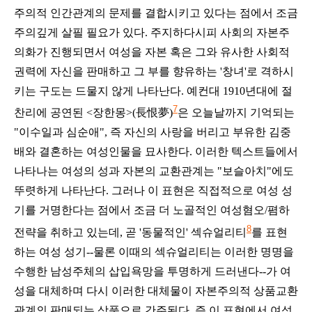
주의적 인간관계의 문제를 결합시키고 있다는 점에서 조금
주의깊게 살필 필요가 있다.
주지하다시피 사회의 자본주
의화가 진행되면서 여성을 자본 혹은 그와 유사한 사회적
권력에 자신을 판매하고 그 부를 향유하는 '창녀'로 격하시
키는 구도는 드물지 않게 나타난다. 예컨대 1910년대에 절
7
찬리에 공연된
<장한몽
>(
長恨夢)
은 오늘날까지 기억되는
"이수일과 심순애", 즉 자신의 사랑을 버리고 부유한 김중
배와 결혼하는 여성인물을 묘사한다. 이러한 텍스트들에서
나타나는 여성의 성과 자본의 교환관계는 "보슬아치"에도
뚜렷하게 나타난다. 그러나 이 표현은 직접적으로 여성 성
기를 거명한다는 점에서 조금 더 노골적인 여성혐오/폄하
8
전략을 취하고 있는데, 곧 '동물적인' 섹슈얼리티
를 표현
하는 여성 성기--물론 이때의 섹슈얼리티는 이러한 명명을
수행한 남성주체의 삽입욕망을 투명하게 드러낸다--가 여
성을 대체하며 다시 이러한 대체물이 자본주의적 상품교환
관계의 판매되는 상품으로 간주된다. 즉 이 표현에서 여성