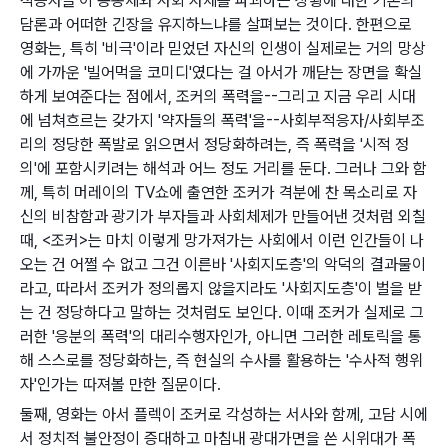
적응자들'이 공동체와 사회 자체를 파괴하는 상황에 대한 기존의
담론과 어떠한 긴장을 유지하느냐를 살펴보는 것이다. 한편으로
영화는, 특히 '비극'이라 믿었던 자신의 인생이 실제로는 거의 망상
에 가까운 '빌어먹을 코미디'였다는 걸 아서가 깨닫는 장면을 확실
하게 보여준다는 점에서, 조커의 폭력을--그리고 지금 우리 시대
에 넘쳐흐르는 갖가지 '약자들의 폭력'을--사회부적응자/사회부조
리의 정당한 폭발로 읽으면서 정당화하려는, 즉 폭력을 '시적 정
의'에 포함시키려는 해석과 어느 정도 거리를 둔다. 그러나 그와 함
께, 특히 머레이의 TV쇼에 출연한 조커가 격분에 찬 목소리로 자
신의 비참함과 광기가 부자들과 사회체제가 만들어낸 것처럼 외칠
때, <조커>는 마치 이렇게 망가져가는 사회에서 이런 인간들이 나
오는 건 어쩔 수 없고 그건 이른바 '사회지도층'의 악덕의 결과물이
라고, 따라서 조커가 정의롭지 않을지라도 '사회지도층'이 벌을 받
는 건 정당하다고 말하는 것처럼도 보인다. 이때 조커가 실제로 그
러한 '응분의 폭력'의 대리수행자인가, 아니면 그러한 레토릭을 통
해 스스로를 정당화하는, 즉 현실의 수사를 활용하는 '수사적 행위
자'인가는 따져볼 만한 질문이다.
둘째, 영화는 아서 플렉이 조커로 각성하는 서사와 함께, 고담 시에
서 정치적 불안정이 증대하고 마침내 광대가면을 쓴 시위대가 폭