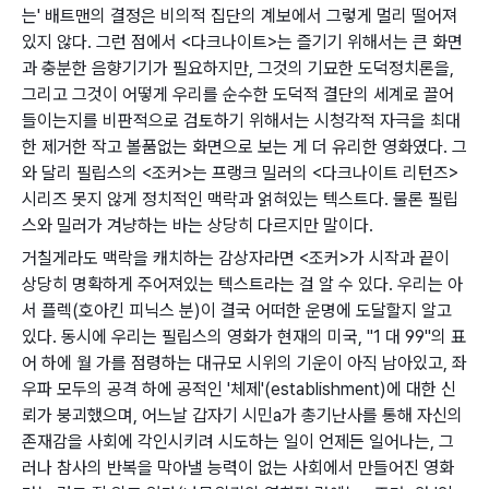
는' 배트맨의 결정은 비의적 집단의 계보에서 그렇게 멀리 떨어져
있지 않다. 그런 점에서 <다크나이트>는 즐기기 위해서는 큰 화면
과 충분한 음향기기가 필요하지만, 그것의 기묘한 도덕정치론을,
그리고 그것이 어떻게 우리를 순수한 도덕적 결단의 세계로 끌어
들이는지를 비판적으로 검토하기 위해서는 시청각적 자극을 최대
한 제거한 작고 볼품없는 화면으로 보는 게 더 유리한 영화였다. 그
와 달리 필립스의 <조커>는 프랭크 밀러의 <다크나이트 리턴즈>
시리즈 못지 않게 정치적인 맥락과 얽혀있는 텍스트다. 물론 필립
스와 밀러가 겨냥하는 바는 상당히 다르지만 말이다.
거칠게라도 맥락을 캐치하는 감상자라면 <조커>가 시작과 끝이
상당히 명확하게 주어져있는 텍스트라는 걸 알 수 있다. 우리는 아
서 플렉(호아킨 피닉스 분)이 결국 어떠한 운명에 도달할지 알고
있다. 동시에 우리는 필립스의 영화가 현재의 미국, "1 대 99"의 표
어 하에 월 가를 점령하는 대규모 시위의 기운이 아직 남아있고, 좌
우파 모두의 공격 하에 공적인 '체제'(establishment)에 대한 신
뢰가 붕괴했으며, 어느날 갑자기 시민a가 총기난사를 통해 자신의
존재감을 사회에 각인시키려 시도하는 일이 언제든 일어나는, 그
러나 참사의 반복을 막아낼 능력이 없는 사회에서 만들어진 영화