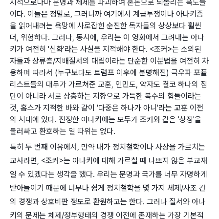
지적으로나마 문명과 체제를 파괴하여 혼돈으로 되돌리는 폭도들
이다. 이들은 정말로, 그러니까 여기에서 계급투쟁이나 아나키즘
을 읽어내려는 욕망에 사로잡힌 순진한 독자들의 상상보다 훨씬
더, 위험하다. 그러나, 동시에, 우리는 이 영화에서 그려내는 아나
키가 여전히 '신화'라는 사실을 지적해야 한다. <조커>는 소외된
자들과 상류층/지배질서의 대립이라는 단순한 이분법을 여전히 차
용하며 따라서 (누구보다도 트럼프 이후에 분명해진) 극우파 포퓰
리스트들의 대두가 가르쳐준 교훈, 인민도, 약자도 결코 하나의 집
단이 아니라 서로 상충하는 지향으로 가득한 복수의 힘들이라는
것, 홉스가 지적한 바와 같이 '다중은 하나가 아니'라는 교훈 이전
의 시대에 있다. 진정한 아나키에는 모두가 조커와 같은 '상징'을
둘러싸고 환호하는 일 따위는 없다.
특히 두 번째 이유에서, 만약 내가 정치철학이나 사상을 가르치는
교사라면, <조커>는 아나키에 대해 가르칠 때 나쁘지 않은 부교재
일 수 있겠다는 생각을 했다. 우리는 문명과 국가를 너무 자명하게
받아들이기 때문에 너무나 쉽게 정치철학을 몇 가지 체제/사조 간
의 경쟁과 상호비판 정도로 환원하고는 한다. 그러나 질서와 아나
키의 문제는 체제/정부형태의 경쟁 이전에 존재하는 가장 기본적