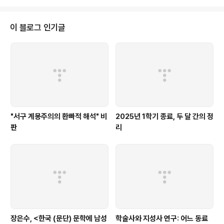
정한 뒤 그것이 과거에서 현재를 거쳐 미래로 나아가는 과정을 몇 가지 요소들
의 상호작용으로 설명해보려는 시도에는 분명 매력적인 면이 있다. 우리의 정신
은 그러한 추상화를 통해 본래 우리의 두뇌가 적절하게 품어내기 힘든 범위까지
이 블로그 인기글
도 계산해볼 수 있다. 특히 어느 정도 동적인 체계를 수립할만큼 영민한 이들이
라면 사회의 역사적인 변화와 ..
"서구 계몽주의의 환빠적 해석" 비
2025년 1학기 종료, 두 달 간의 정
판
리
장은수, <한국 (문단) 문학에 남성
학술사와 지성사 연구: 어느 동료