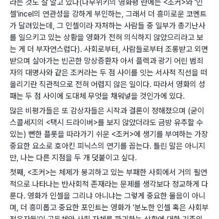
라는 것도 잘 알고 있다(나무위키의 영화평 란에는 <조커>와 '인
셀'incel의 연관성을 강하게 부인하는, 그래서 더 흥미로운 코멘트
가 달려있는데, 그 인셀이라 자처하는 사람들 중 일부가 총기난사
를 일으키고 있는 상황을 영화가 전혀 의식하지 않았으리라고 보
는 게 더 부자연스럽다). 사회로부터, 사람들로부터 조롱받고 외면
받으며 살아가는 빈곤한 망상증환자 아서 플렉과 광기 어린 범죄
자의 대명사와 같은 조커라는 두 점 사이를 잇는 서사적 직선을 떠
올리기란 직관적으로 전혀 어렵지 않은 일이다. 따라서 영화의 성
패는 두 점 사이에 도대체 무엇을 채워넣을 것인가에 있다.
많은 비평가들은 또 감상자들은 시작과 결론이 정해졌으며 (굳이
스콜세지의 <택시 드라이버>를 보지 않았더라도 금방 유추할 수
있는) 뻔한 플롯을 따라가기 쉬운 <조커>에 생기를 부여하는 가장
중요한 요소로 호아킨 피닉스의 연기를 꼽는다. 틀린 말은 아니지
만, 나는 다른 지점을 두 개 덧붙이고 싶다.
첫째, <조커>는 체제가 붕괴하고 있는 부패한 사회에서 거의 필연
적으로 나타나는 반사회적 존재라는 문제를 생각보다 정교하게 다
룬다. 영화가 인셀을 그리냐 아니냐는 그렇게 중요한 물음이 아니
며, 더 흥미롭고 중요한 포인트는 영화가 '분노한 인셀 혹은 사회부