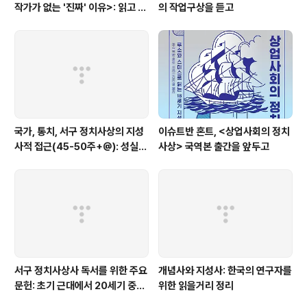
작가가 없는 '진짜' 이유>: 읽고 코
의 작업구상을 듣고
멘트
국가, 통치, 서구 정치사상의 지성
이슈트반 혼트, <상업사회의 정치
사적 접근(45-50주+@): 성실하
사상> 국역본 출간을 앞두고
고 야심찬 학생과 열정적인 아마추
어를 위한 도서목록
서구 정치사상사 독서를 위한 주요
개념사와 지성사: 한국의 연구자를
문헌: 초기 근대에서 20세기 중반
위한 읽을거리 정리
까지 (2024.6. 일부 보충)