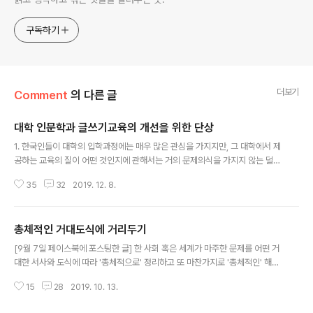
구독하기
더보기
Comment
의 다른 글
대학 인문학과 글쓰기교육의 개선을 위한 단상
글 내용
1. 한국인들이 대학의 입학과정에는 매우 많은 관심을 가지지만, 그 대학에서 제
공하는 교육의 질이 어떤 것인지에 관해서는 거의 문제의식을 가지지 않는 덜
되어먹은 근대사회에 살고 있다는 것은 아는 사람들만 아는 숨겨진 진실로 남아
35
32
2019. 12. 8.
있다. 이런 '시대정신'은 인문대학의 교육과정에서도 마찬가지인데, 교수자와
학생 간의 기묘하지만 합리적인 동맹이 그 한 예이다. '인문학의 가장 기본적인
능력은 읽고 쓰는 것이다'라는 표어는 관짝에 모셔놓고, 교수자는 수업에서 글
총체적인 거대도식에 거리두기
쓰기 과제를 거의 내주지 않거나 '형식적인' 수준의 글쓰기 지도만을 할 뿐이다.
글 내용
읽고 쓰기가 자신들의 경쟁력의 핵심임을, 그리고 그 능력이 저절로 생기는 게
[9월 7일 페이스북에 포스팅한 글] 한 사회 혹은 세계가 마주한 문제를 어떤 거
아니라 반복적인 교정과 훈련을 거쳐서만 생긴다는 걸 아직 깨닫지 못한 다수의
대한 서사와 도식에 따라 '총체적으로' 정리하고 또 마찬가지로 '총체적인' 해결
학생들은 그런 수업을..
책을 탐색하는 건 특히나 앎을 좋아하는 사람들이 갖기 쉬운 흔한 버릇이다. 복
15
28
2019. 10. 13.
잡한 디테일을 전부 제거한 추상화된 모델에 기초하여 시간적으로든 공간적으
로든 집적된 생명체의 크기에 있어서든 거대한 덩어리를 하나의 분석단위로 설