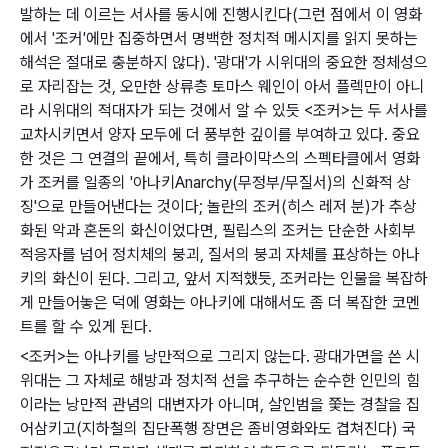
발하는 데 이르는 서사를 동시에 진행시킨다(그런 점에서 이 영화
에서 '조커'에만 집중하면서 명백한 정치적 메시지를 읽지 못하는
해석은 절대로 충분하지 않다). '광대'가 시위대의 중요한 정체성으
로 자리잡는 것, 오만한 상류층 토마스 웨인이 아서 플렉만이 아니
라 시위대의 적대자가 되는 것에서 알 수 있듯 <조커>는 두 서사를
교차시키면서 양자 모두에 더 풍부한 깊이를 부여하고 있다. 중요
한 것은 그 연결의 끝에서, 특히 클라이막스의 스펙타클에서 영화
가 조커를 일종의 '아나키Anarchy(무정부/무질서)의 신화적 상
징'으로 만들어낸다는 것이다; 놀란의 조커(히스 레저 분)가 추상
화된 악과 혼돈의 화신이었다면, 필립스의 조커는 단순한 사회부
적응자를 넘어 정치체의 붕괴, 질서의 붕괴 자체를 표상하는 아나
키의 화신이 된다. 그리고, 앞서 지적했듯, 조커라는 인물을 복잡하
게 만들어놓은 덕에 영화는 아나키에 대해서도 좀 더 복잡한 코멘
트를 할 수 있게 된다.
<조커>는 아나키를 낭만적으로 그리지 않는다. 광대가면을 쓴 시
위대는 그 자체로 해방과 정치적 선을 추구하는 순수한 인민의 힘
이라는 낭만적 관념의 대변자가 아니며, 살인범을 쫓는 경찰을 집
어삼키고(지하철의 집단폭행 장면은 좀비영화와도 겹쳐진다) 국