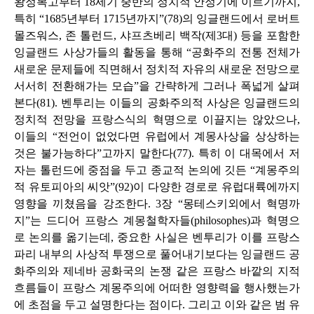
왕정복고부터 18세기 중반의 정치적 안정기에 이르기까지,
특히 “1685년부터 1715년까지”(78)의 잉글랜드에서 로버트
몰즈워스, 존 톨런드, 샤프츠베리 백작(제3대) 등을 포함한
잉글랜드 사상가들의 활동을 통해 “공화주의 전통 전체가
새로운 문제들에 직면해서 정치적 자유의 새로운 전망으로
서서히 전환해가는 모습”을 간략하게 그러나 폭넓게 살펴
본다(81). 벤투리는 이들의 공화주의적 사상은 잉글랜드의
정치적 전망을 프랑스식의 혁명으로 이끌지는 않았으나,
이들의 “전언이 없었다면 유럽에서 계몽사상을 상상하는
것은 불가능하다”고까지 말한다(77). 특히 이 대목에서 저
자는 톨런드에 중점을 두고 종교적 논의에 깃든 “계몽주의
적 유토피아의 씨앗”(92)이 다양한 경로로 유럽대륙에까지
영향을 끼쳤음을 강조한다. 3장 “몽테스키외에서 혁명까
지”는 드디어 프랑스 계몽철학자들(
philosophes
)과 혁명으
로 논의를 옮기는데, 중요한 사실은 벤투리가 이를 프랑스
파리 내부의 사상적 투쟁으로 풀어내기보다는 잉글랜드 공
화주의와 제네바 공화국의 논쟁 같은 프랑스 바깥의 지적
흐름들이 프랑스 계몽주의에 어떠한 영향력을 행사했는가
에 초점을 두고 설명한다는 점이다. 그리고 이와 같은 범 유