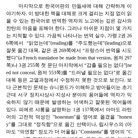
마지막으로 한국어판의 만듦새에 대해 간략하게 이
야기하자. 이 방대한 책을 대체로 크게 걸리는 지점 없이 읽
을 수 있는 한국어로 번역한 역자의 노고에는 깊은 감사와
찬탄의 마음을 표해야 한다. 그러나 아쉬운 지점이 몇 가지
는 지적할 수 있다. 가끔씩 나타나는 번역 실수, 가령 2권 26
6쪽에서 “읽었는데”(reading)를 “주도했는데”(leading)으로
잘못 옮긴 대목, 같은 권 269쪽에서 “프랑스어 번역을 시도
했다”(a French translation be made from that version, 원저 297
쪽)나 3권 255쪽 첫 문단 마지막에서 “감출 필요는 없다”[ne
ed not conceal, 원저 553쪽]를 “드러낼 필요는 없다”로 옮긴
대목 등은 교열과정에서 수정하지 못한 것으로 보인다. 보
다 근본적인 문제는 슈니윈드가 이해하고 받아들이는 초기
근대 서구 정치사상사·지성사 분야의 용어들에 역자가 익
숙하지 않기 때문에 발생하는 어색하고 잘못된 역어들에
있다. 피에르 샤롱을 설명하는 1권 137쪽에서 아마도 라틴
어의 고전적 덕성인 "honestum"을 영어로 옮겼을 "honest
y"를 그대로 “정직함”으로 옮긴 선택이나, 립시우스의 (아
마도 “의연함” 정도가 더 어울릴) "Constantia"를 영어의 "C