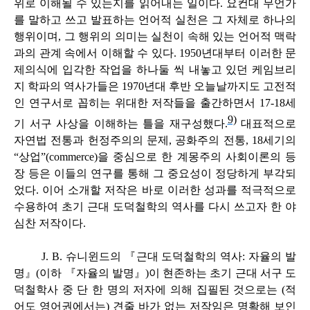
위로 이해될 수 있는지를 읽어내는 일이다. 요컨대 무언가
를 말하고 쓰고 발표하는 언어적 실천은 그 자체로 하나의
행위이며, 그 행위의 의미는 실천이 속해 있는 언어적 맥락
과의 관계 속에서 이해할 수 있다. 1950년대부터 이러한 문
제의식에 입각한 작업을 하나둘 씩 내놓고 있던 케임브리
지 학파의 역사가들은 1970년대 후반 오늘날까지도 고전적
인 연구서로 꼽히는 위대한 저작들을 출간하면서 17-18세
9)
기 서구 사상을 이해하는 틀을 재구성했다.
대표적으로
자연법 전통과 헌정주의의 문제, 공화주의 전통, 18세기의
“상업”(commerce)을 중심으로 한 계몽주의 사회이론의 등
장 등은 이들의 연구를 통해 그 중요성이 정당하게 부각되
었다. 이어 소개할 저작은 바로 이러한 성과를 적극적으로
수용하여 초기 근대 도덕철학의 역사를 다시 쓰고자 한 야
심찬 저작이다.
J. B. 슈니윈드의 『근대 도덕철학의 역사: 자율의 발
명』(이하 『자율의 발명』)이 현존하는 초기 근대 서구 도
덕철학사 중 단 한 명의 저자에 의해 집필된 것으로는 (적
어도 영어권에서는) 견줄 바가 없는 저작임은 명확해 보인