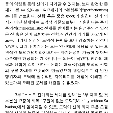
등의 역량을 통해 신에게 다가갈 수 있다는, 보다 완전한 존
재가 될 수 있다는 16-17세기의 “완성주의”(perfectionism)
논리를 검토한다. 선함 혹은 좋음(good)의 원천이 신의 의
지가 아닌 실재하는 도덕적 기준으로부터 기원한다는 주지
주의적(intellectualistic) 전제를 받아들이는 완성주의적 입장
은 신 혹은 신이 표방하는 선함과 인간의 거리를 가깝게 만
드는, 따라서 인간의 도덕적 능력을 보다 강조하는 강점이
있었다. 그러나 여기에는 모든 인간에게 적용될 수 있는 보
편적인 도덕개념이라기보다는 자기완성이 가능한 뛰어난
소수에만 해당되는 게 아니냐는 의문이 남았다. 인간의 쾌
락과 선함이 같이 간다는 논리는 쾌락·이익과 도덕적 선함
의 구별 자체를 흐릿하게 만들었으며 결정적으로 각 인간
행위자의 도덕에 필수적인 자유의지를 어떻게 이해할 수
있는가의 오래된 문제를 해결할 수 없었다.
3부 “스스로 전개되는 세계를 향해”는 3부 제목 및 첫
부분인 13장의 제목 “구원이 없는 도덕”(Morality without Sa
lvation)에서 알아차릴 수 있듯, 도덕이 신의 의지 혹은 초월
적인 선에의 복종에 기인하는 대신 이 세계에서 올바른 삶