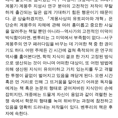
계몽기·계몽주 지성사 연구 분야의 고전적인 저작이 무탈
하게 출간되는 일은 쉽게 기대하기 힘든 행운이기 때문이
다. 곧 상술하겠지만, 『계몽사상의 유토피아와 개혁』은
단순히 계몽주의 자체에 관해 여러 흥미롭고 중요한 사실
을 알려주는 책일 뿐만 아니라―역사가의 고전적인 미덕이
박식함이라면, 벤투리는 그 미덕에서 부족함이 없다―서구
계몽주의 연구 패러다임을 바꾸는 데 기여한 책 중 한 권이
기도 하다. 어떤 주제든 긴 시간에 걸쳐 축적되어 온 연구의
역사를 훑어본다면, 학적 지식이 결코 한 가지 고정된 방식
으로 생산되는 것이 아니며 어떠한 대상이, 또 어떤 방법에
의해 생산된 지식이 유의미하고 가치 있는지를 두고 격렬
한 투쟁이 끝없이 벌어지고 있음을 깨닫게 된다. 오랜 시간
혹은 먼 거리로 인해 그 뜨거움을 알아보기 어려운 독자들
에게는 책 혹은 논문의 형태로
굳어져버린
지식만이 손에
잡히지만, 개중에는 드물게 자신이 용암과 같이 격렬한 논
쟁 속에서 학문의 형태를
녹여 뒤바꾸는
과정에 참전하고
있음을 명확히 드러내는 저작들이 있다. 벤투리의 책은 후
자에 속한다.