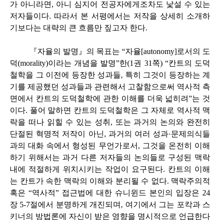
가 아니라면, 아니 심지어 전공자에게조차도 낯설 수 있는
저자들이다. 따라서 본 서평에서는 저작을 상세히 소개하
기보다는 대략의 큰 흐름만 짚고자 한다.
『자율의 발명』의 목표는 “자율[autonomy]로서의 도
덕(morality)이라는 개념을 발명”한(1권 31쪽) “칸트의 도덕
철학을 그 이전에 등장한 성과들, 특히 그것이 등장하는 계
기를 제공했던 성과들과 관련해서 고찰함으로써 역사적 측
면에서 칸트의 도덕철학에 관한 이해를 더욱 넓히려”는 것
이다. 풀어 말하면 칸트의 도덕철학은 그 자체로 역사적 맥
락을 떠나 읽힐 수 있는 성취, 또는 과거의 논의와 완전히
단절된 혁명적 저작이 아닌, 과거의 여러 성과·문제의식들
과의 대화 속에서 형성된 무언가로서, 그것을 온전히 이해
하기 위해서는 과거 다른 저자들의 논의들로 구성된 맥락
내에 적절하게 위치시키는 작업이 요구된다. 칸트의 이해
는 칸트가 속한 맥락의 이해와 분리될 수 없다. 맥락주의적
혹은 “역사적” 접근법에 대한 슈니윈드 본인의 입장은 24
장 5-7절에서 분명하게 개진되며, 여기에서 그는 포칵과 스
키너의 방법론에 자신이 받은 영향을 명시적으로 언급한다