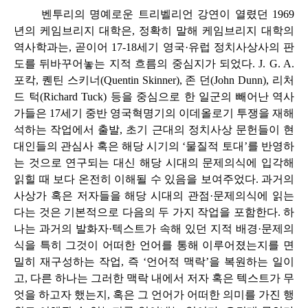
벤투리의 명예로운 트리벨리언 강연이 열렸던 1969
년의 케임브리지 대학은, 정확히 말해 케임브리지 대학의
역사학과는, 곧이어 17-18세기 영국·유럽 정치사상사의 판
도를 뒤바꾸어놓는 지적 흐름의 중심지가 되었다. J. G. A.
포칵, 퀜틴 스키너(Quentin Skinner), 존 던(John Dunn), 리처
드 턱(Richard Tuck) 등을 중심으로 한 일군의 빼어난 역사
가들은 17세기 중반 영국혁명기의 이데올로기 투쟁을 재해
석하는 작업에서 출발, 초기 근대의 정치사상 문헌들이 현
대인들의 관심사 혹은 해당 시기의 ‘물질적 토대’를 반영하
는 것으로 연구되는 대신 해당 시대의 문제의식에 입각해
읽힐 때 보다 온전히 이해될 수 있음을 보여주었다. 과거의
사상가 혹은 저자들을 해당 시대의 관점·문제의식에 읽는
다는 것은 기본적으로 다음의 두 가지 작업을 포함한다. 하
나는 과거의 발화자·텍스트가 속해 있던 지적 배경·문제의
식을 특히 그것이 어떠한 언어를 통해 이루어졌는지를 면
밀히 재구성하는 작업, 즉 ‘언어적 맥락’을 복원하는 일이
고, 다른 하나는 그러한 맥락 내에서 저자 혹은 텍스트가 무
엇을 하고자 했는지, 혹은 그 언어가 어떠한 의미를 가진 행