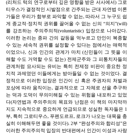
(리처드 턱의 연구로부터 깊은 영향을 받은 서사에서) 그로
티우스가 결정적인 시발점으로 간주되는 근대 자연법 이론
가들은 우리가 함부로 파악할 수 없는, 따라서 그 누구도 쉽
게 종교적·정치적 권위를 끌어올 수 없는 신의 “의지”(will)
를 강조하는 주의주의적(voluntaristic) 입장으로 나아갔다.
이러한 논리는 종파 간의 갈등을 억누르고 만인이 복종할
수 있는 세속적 권위를 설정할 수 있다는 점에서는 매력적
이었으나, 신과 인간의 관계가 마치 (신민들이 그 뜻을 이
해할 수도 거역할 수도 없는) 전제군주와 그 피통치자들의
관계처럼 묘사되는 유비는 특히 전제정 비판이 중요한 정
치적 과제였던 이들에게는 받아들일 수 없는 것이었다. 결
정적으로 이러한 입장은 인간이 신 혹은 주권자의 처벌과
포상에 따라 움직이는, 결과적으로 그 자체로 선을 추구하
는 덕과 도덕이 무의미해질 수 있는 위험을 내포하고 있었
다(자연법과 주의주의의 목표와 난점은 이 책의 마지막까
지도 지속적으로 중요하게 언급되므로 성실한 독자들은 1
부, 특히 그로티우스, 푸펜도르프, 로크가 나오는 대목을 충
실히 이해해두면 좋을 것이다). 2부 “완성주의와 합리성”은
이러한 주의주의적 입장의 반대편에서 인간이 이성과 사랑