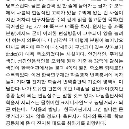
당혹스럽다. 물론 줄간격 및 한 줄에 들어가는 글자 수 모두
에서 나름의 현실적인 고려가 있을 수밖에 없는 건 사실이
지만 어차피 연구자들만 주의 깊게 읽을 참고문헌 목록(한
국어판은 3권 277-340쪽으로 64쪽을 차지, 원저는 총 39쪽
분량)에서도 굳이 이러한 편집방침이 고수되어 양을 늘려
야 하는지 의문이다. 더 심각한 건 이렇게 분량이 늘어났으
면서도 원저에 무척이나 상세하게 구성되어 있는 찾아보기
(index)가 대폭 축소되었다는 사실이다. 인명색인, 주제별
색인, 성경인용색인을 포함해 원저 기준 총 32쪽에 달하는
색인이 한국어판에서는 불과 4쪽의 훨씬 축소된 형태로만
수록되었다. 이건 한국연구재단 학술명저 번역총서에 독자
들이 기대할 진지한 학술서 번역출판의 기준에 명백히 미
달한다. 내가 보유한 판본이 초판 1쇄임을 감안해야겠지만
종종 눈에 띄는 편집실수는 말할 것도 없다. 나남출판사의
학술서 시리즈는 몰취미한 표지디자인으로 농담거리가 되
곤 하는데, 『자율의 발명』 한국어판에서 그건 별다른 문
젯거리가 되지 않을 정도다. 출판사가 역자와 독자들, 학술
공동체에 좀 더 진지한 태도를 취하기를 희망한다.