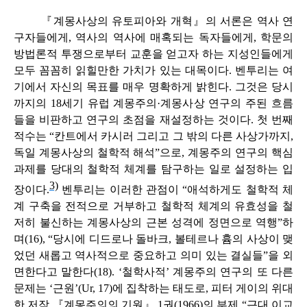
『계몽사상의 유토피아와 개혁』의 서론은 역사 연
구자들에게, 역사의 역사에 매혹되는 독자들에게, 학문의
방법론적 투쟁으로부터 교훈을 얻고자 하는 지성인들에게
모두 꼼꼼히 읽힐만한 가치가 있는 대목이다. 벤투리는 여
기에서 자신의 목표를 매우 명확하게 밝힌다. 그것은 당시
까지의 18세기 유럽 계몽주의·계몽사상 연구의 주된 흐름
들을 비판하고 연구의 초점을 재설정하는 것이다. 첫 번째
적수는 “칸트에서 카시러 그리고 그 밖의 다른 사상가까지,
독일 계몽사상의 철학적 해석”으로, 계몽주의 연구의 핵심
과제를 당대의 철학적 체계를 탐구하는 일로 설정하는 입
3)
장이다.
벤투리는 이러한 관점이 “애석하게도 철학적 체
계 구축을 전적으로 거부하고 철학적 체계의 유효성을 철
저히 불신하는 계몽사상의 근본 성격에 정면으로 역행”하
며(16), “당시에 디드로나 돌바크, 볼테르나 흄의 사상이 맺
었던 새롭고 역사적으로 중요하고 의미 있는 결실들”을 외
면한다고 말한다(18). ‘철학사적’ 계몽주의 연구의 또 다른
문제는 ‘근원’(
Ur
, 17)에 집착하는 태도로, 피터 게이의 위대
한 저작 『계몽주의의 기원』 1권(1966)의 부제 “근대 이교