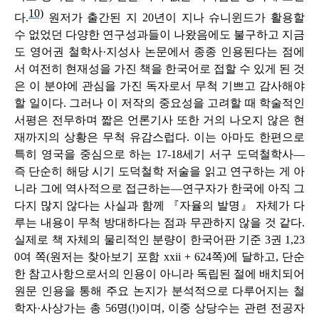
10)
다.
원저가 출간된 지 20년이 지나 슈니윈드가 활용할
수 없었던 다양한 연구성과들이 나왔음에도 불구하고 지금
도 영어권 철학사·지성사 논문에서 종종 인용된다는 점에
서 여전히 현재성을 가진 책을 한국어로 접할 수 있게 된 것
은 이 분야에 관심을 가진 독자로서 무척 기쁘고 감사해야
할 일이다. 그러나 이 저작의 중요성을 고려할 때 학술적인
서평은 전무하며 짧은 언론기사 또한 거의 나오지 않은 현
재까지의 상황은 무척 유감스럽다. 이는 아마도 한편으로
특히 영국을 중심으로 하는 17-18세기 서구 도덕철학사―
즉 단순히 해당 시기 도덕철학 저술을 읽고 연구하는 게 아
니라 그에
역사적으로
접근하는―연구자가 한국에 아직 그
다지 많지 않다는 사실과 함께 『자율의 발명』 자체가 다
루는 내용이 무척 방대하다는 점과 무관하지 않을 것 같다.
실제로 책 자체의 물리적인 분량이 한국어판 기준 3권 1,23
0여 쪽(원저는 찾아보기 포함 xxii + 624쪽)에 달하고, 단순
한 참고사항으로서의 인용이 아니라 독립된 절에 배치되어
원문 인용을 통해 주요 논지가
분석적으로
다루어지는 철
학자·사상가는 총 56명(!)이며, 이중 상당수는 관련 전공자