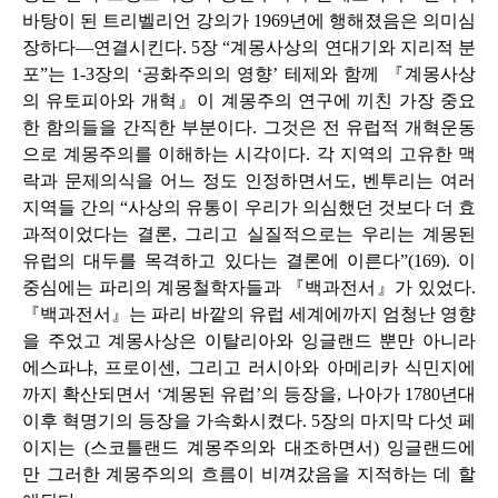
바탕이 된 트리벨리언 강의가 1969년에 행해졌음은 의미심
장하다―연결시킨다. 5장 “계몽사상의 연대기와 지리적 분
포”는 1-3장의 ‘공화주의의 영향’ 테제와 함께 『계몽사상
의 유토피아와 개혁』이 계몽주의 연구에 끼친 가장 중요
한 함의들을 간직한 부분이다. 그것은 전 유럽적 개혁운동
으로 계몽주의를 이해하는 시각이다. 각 지역의 고유한 맥
락과 문제의식을 어느 정도 인정하면서도, 벤투리는 여러
지역들 간의 “사상의 유통이 우리가 의심했던 것보다 더 효
과적이었다는 결론, 그리고 실질적으로는 우리는 계몽된
유럽의 대두를 목격하고 있다는 결론에 이른다”(169). 이
중심에는 파리의 계몽철학자들과 『백과전서』가 있었다.
『백과전서』는 파리 바깥의 유럽 세계에까지 엄청난 영향
을 주었고 계몽사상은 이탈리아와 잉글랜드 뿐만 아니라
에스파냐, 프로이센, 그리고 러시아와 아메리카 식민지에
까지 확산되면서 ‘계몽된 유럽’의 등장을, 나아가 1780년대
이후 혁명기의 등장을 가속화시켰다. 5장의 마지막 다섯 페
이지는 (스코틀랜드 계몽주의와 대조하면서) 잉글랜드에
만 그러한 계몽주의의 흐름이 비껴갔음을 지적하는 데 할