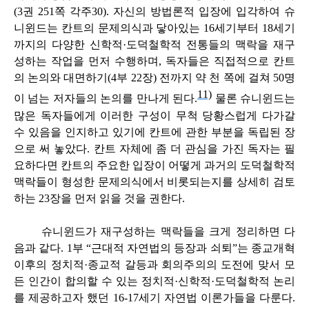
(3권 251쪽 각주30). 자신의 방법론적 입장에 입각하여 슈
니윈드는 칸트의 문제의식과 닿아있는 16세기부터 18세기
까지의 다양한 신학적·도덕철학적 전통들의 맥락을 재구
성하는 작업을 먼저 수행하며, 독자들은 직접적으로 칸트
의 논의와 대면하기(4부 22장) 전까지 약 천 쪽에 걸쳐 50명
11)
이 넘는 저자들의 논의를 만나게 된다.
물론 슈니윈드는
많은 독자들에게 이러한 구성이 무척 당황스럽게 다가갈
수 있음을 인지하고 있기에 칸트에 관한 부분을 독립된 장
으로 써 놓았다. 칸트 자체에 좀 더 관심을 가진 독자는 필
요하다면 칸트의 주요한 입장이 어떻게 과거의 도덕철학적
맥락들이 형성한 문제의식에서 비롯되는지를 상세히 검토
하는 23장을 먼저 읽을 것을 권한다.
슈니윈드가 재구성하는 맥락들을 크게 정리하면 다
음과 같다. 1부 “근대적 자연법의 등장과 쇠퇴”는 종교개혁
이후의 정치적·종교적 갈등과 회의주의의 도전에 맞서 모
든 인간이 합의할 수 있는 정치적·신학적·도덕철학적 논리
를 제공하고자 했던 16-17세기 자연법 이론가들을 다룬다.