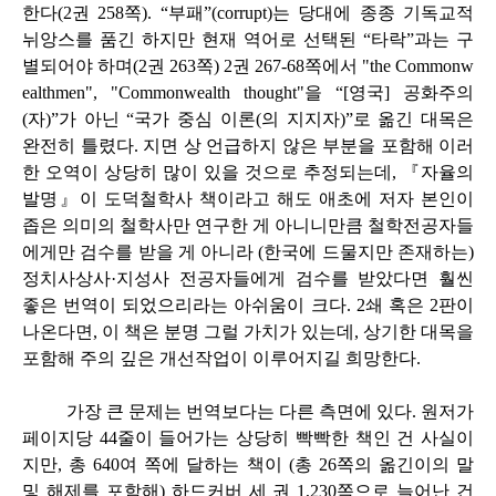
한다(2권 258쪽). “부패”(corrupt)는 당대에 종종 기독교적
뉘앙스를 품긴 하지만 현재 역어로 선택된 “타락”과는 구
별되어야 하며(2권 263쪽) 2권 267-68쪽에서 "the Commonw
ealthmen", "Commonwealth thought"을 “[영국] 공화주의
(자)”가 아닌 “국가 중심 이론(의 지지자)”로 옮긴 대목은
완전히 틀렸다. 지면 상 언급하지 않은 부분을 포함해 이러
한 오역이 상당히 많이 있을 것으로 추정되는데, 『자율의
발명』이 도덕철학사 책이라고 해도 애초에 저자 본인이
좁은 의미의 철학사만 연구한 게 아니니만큼 철학전공자들
에게만 검수를 받을 게 아니라 (한국에 드물지만 존재하는)
정치사상사·지성사 전공자들에게 검수를 받았다면 훨씬
좋은 번역이 되었으리라는 아쉬움이 크다. 2쇄 혹은 2판이
나온다면, 이 책은 분명 그럴 가치가 있는데, 상기한 대목을
포함해 주의 깊은 개선작업이 이루어지길 희망한다.
가장 큰 문제는 번역보다는 다른 측면에 있다. 원저가
페이지당 44줄이 들어가는 상당히 빡빡한 책인 건 사실이
지만, 총 640여 쪽에 달하는 책이 (총 26쪽의 옮긴이의 말
및 해제를 포함해) 하드커버 세 권 1,230쪽으로 늘어난 건