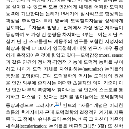
을 살아갈 수 있도록 모든 인간에게 내재된 어떠한 도덕적
능력에 기반한다는 논리가 18세기에 점차적으로 형성되는
과정을 추적한다. 특히 영국의 도덕철학자들을 상세하게
검토하는, 『자율의 발명』 전체에서 가장 많은 저자들이
등장하며 또 가장 긴 분량을 차지하는 3부는―이는 지난 수
십여 년 간 스코틀랜드 계몽주의 연구를 포함한 지성사의
확장과 함께 17-18세기 영국철학에 대한 연구가 매우 풍성
하게 축적되어온 것에 힘입고 있다―도덕감정(moral sense)
과 같은 인간의 정서적·감정적 기능에 도덕적 능력을 부여
하고 나아가 도덕 자체를 자연화하는(naturalize) 논리들의
등장을 조명한다. 근대 도덕철학의 역사는 도덕성의 원천
을 인간 외부에 존재하는 어떠한 초월적인 의지·기준이 아
닌 인간 내부의 역량에서 찾아내는, 곧 인간이 스스로를 통
치하고 다스릴 수 있다는 전제를 받아들이는 도덕철학의
12)
등장과정으로 그려지며,
칸트의 “자율” 개념은 이러한
흐름의 후계자이자 근대 도덕철학의 결정적인 계기로 지목
된다. 그 점에서 슈니윈드의 논의는, 비록 그 자신이 기존의
세속화(secularization) 논의들을 비판하고(1장 3절) 또 신학