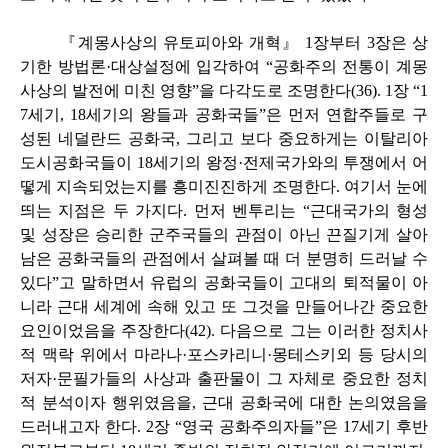
『계몽사상의 유토피아와 개혁』 1장부터 3장은 상
기한 방법론·대상설정에 입각하여 “공화주의 전통이 계몽
사상의 발전에 미친 영향”을 다각도로 조명한다(36). 1장 “1
7세기, 18세기의 왕들과 공화국들”은 먼저 연합주들로 구
성된 네덜란드 공화국, 그리고 보다 중요하게는 이탈리아
도시공화국들이 18세기의 왕정·전제국가와의 투쟁에서 어
떻게 지속되었는지를 흥미진진하게 조명한다. 여기서 눈에
띄는 지점은 두 가지다. 먼저 벤투리는 “근대국가의 형성
및 성장은 승리한 군주국들의 관점이 아닌 끈질기게 살아
남은 공화국들의 관점에서 살펴볼 때 더 분명히 드러날 수
있다”고 말하면서 유럽의 공화국들이 고대의 퇴적물이 아
니라 근대 세계에 속해 있고 또 그것을 만들어나간 중요한
요인이었음을 주장한다(42). 다음으로 그는 이러한 정치사
적 맥락 위에서 마라나·포스카리니·몽테스키외 등 당시의
저자·문필가들의 사상과 출판물이 그 자체로 중요한 정치
적 분석이자 행위였음을, 근대 공화국에 대한 논의였음을
드러내고자 한다. 2장 “영국 공화주의자들”은 17세기 후반