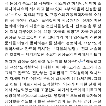
적 논점의 중요성을 지속해서 강조하긴 하지만, 명백히 또
하나의 세속화 서사라고 할 수 있다. 4부 “자율과 신성한 질
서”는 다시 독일의 전통 및 프랑스의 계몽철학자들을 소개
한 뒤 마침내 칸트의 도덕철학이 지금까지의 전개되어온
논의에 어떻게 대응하는 것인지를 밝힌다. 칸트는 총 두 장
에 걸쳐 다루어지는데, 22장 “자율의 발명”은 자율 개념에
중점을 두고 그것이 이전 18세기의 여러 입장들이 직면한
문제를 어떻게 돌파하는지를 상세히 검토하며, 23장 “도덕
철학사에서 칸트의 위치”는 『자율의 발명』 전체 서술의
긴 호흡에서 제기되었던 주요한 쟁점들의 맥락에서 칸트가
13)
어떠한 입장을 설정하고 있는지를 보여준다.
에필로그
인 24장 “도덕철학사에 대한 이해: 피타고라스, 소크라테스
그리고 칸트”의 전반부는 흥미롭게도 도덕철학의 역사쓰
기 자체에 대한 메타적 관점에 입각하여 17-18세기에, 그리
고 칸트에 이르기까지 도덕철학의 역사가 어떠한 전제 위
에서 서술되었는지를 조명한다. 여기서 칸트에게 기독교와
성경적 역사(biblical history)의 영향력은 오늘날의 독자들이
상상했을 정도보다 훨씬 근본적임이 드러난다. 24장 5-7절