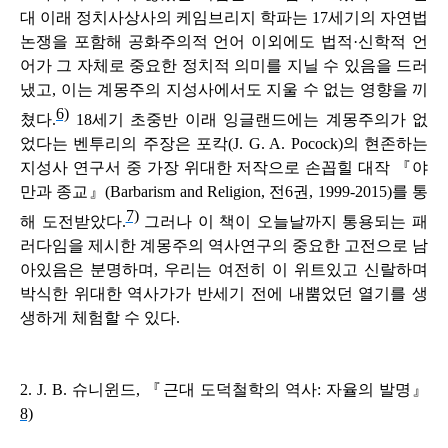
대 이래 정치사상사의 케임브리지 학파는 17세기의 자연법
논쟁을 포함해 공화주의적 언어 이외에도 법적·신학적 언
어가 그 자체로 중요한 정치적 의미를 지닐 수 있음을 드러
냈고, 이는 계몽주의 지성사에서도 지울 수 없는 영향을 끼
6)
쳤다.
18세기 초중반 이래 잉글랜드에는 계몽주의가 없
었다는 벤투리의 주장은 포칵(J. G. A. Pocock)의 현존하는
지성사 연구서 중 가장 위대한 저작으로 손꼽힐 대작 『야
만과 종교』(
Barbarism and Religion
, 전6권, 1999-2015)를 통
7)
해 도전받았다.
그러나 이 책이 오늘날까지 통용되는 패
러다임을 제시한 계몽주의 역사연구의 중요한 고전으로 남
아있음은 분명하며, 우리는 여전히 이 위트있고 신랄하며
박식한 위대한 역사가가 반세기 전에 내뿜었던 열기를 생
생하게 체험할 수 있다.
2. J. B. 슈니윈드, 『근대 도덕철학의 역사: 자율의 발명』
8)