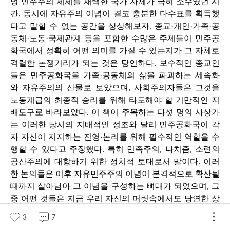
녕 민주주의 체제를 채택한 국가 자체가 극히 소수였던 시
간, 동시에 자유주의 이념이 결코 충분한 다수표를 획득했
다고 말할 수 없는 공간을 상상해보자. 종교·개인·가족·공
동체·노동·국제관계 등을 포함한 수많은 주제들이 민주공
화국에서 정확히 어떤 의미를 가질 수 있는지가 그 자체로
격렬한 논쟁거리가 되는 것은 당연하다. 보수적인 종교인
들은 민주공화국을 가족·공동체의 삶을 파괴하는 세속화
와 자유주의의 산물로 보았으며, 사회주의자들은 그것을
노동계급의 최종적 승리를 위해 타도해야 할 기만적인 지
배도구로 바라보았다. 이 책이 주목하는 다섯 명의 사상가
는 이러한 당시의 지배적인 정조와 달리 민주공화국이 각
자 자신이 지지하는 진영·논리를 위해 필수적인 역할을 수
행할 수 있다고 주장했다. 특히 민족주의, 나치즘, 소련의
공산주의에 대항하기 위한 정치적 토대로서 말이다. 이러
한 논의들은 이후 자유민주주의 이념이 본격적으로 확산될
때까지 살아남아 그 이념을 구성하는 뼈대가 되었으며, 그
중 어떤 것들은 지금 우리 자신의 머릿속에서도 당연한 상
식으로 자리 잡게 되었다.
3
7