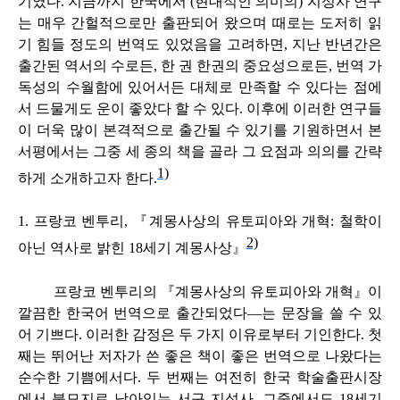
기였다. 지금까지 한국에서 (현대적인 의미의) 지성사 연구
는 매우 간헐적으로만 출판되어 왔으며 때로는 도저히 읽
기 힘들 정도의 번역도 있었음을 고려하면, 지난 반년간은
출간된 역서의 수로든, 한 권 한권의 중요성으로든, 번역 가
독성의 수월함에 있어서든 대체로 만족할 수 있다는 점에
서 드물게도 운이 좋았다 할 수 있다. 이후에 이러한 연구들
이 더욱 많이 본격적으로 출간될 수 있기를 기원하면서 본
서평에서는 그중 세 종의 책을 골라 그 요점과 의의를 간략
1)
하게 소개하고자 한다.
1. 프랑코 벤투리, 『계몽사상의 유토피아와 개혁: 철학이
2)
아닌 역사로 밝힌 18세기 계몽사상』
프랑코 벤투리의 『계몽사상의 유토피아와 개혁』이
깔끔한 한국어 번역으로 출간되었다―는 문장을 쓸 수 있
어 기쁘다. 이러한 감정은 두 가지 이유로부터 기인한다. 첫
째는 뛰어난 저자가 쓴 좋은 책이 좋은 번역으로 나왔다는
순수한 기쁨에서다. 두 번째는 여전히 한국 학술출판시장
에서 불모지로 남아있는 서구 지성사, 그중에서도 18세기