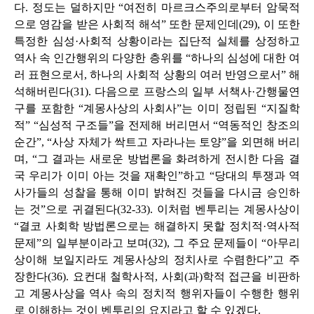
다. 정도는 덜하지만 “여전히 마르크스주의로부터 암묵적
으로 영감을 받은 사회적 해석” 또한 문제인데(29), 이 또한
특정한 심성·사회적 상황이라는 집단적 실체를 상정하고
역사 속 인간행위의 다양한 층위를 “하나의 심성에 대한 여
러 표현으로서, 하나의 사회적 상황의 여러 반영으로서” 해
석해버린다(31). 다음으로 프랑스의 일부 서책사·간행물연
구를 포함한 “계몽사상의 사회사”는 이미 정립된 “지질학
적” “심성적 구조들”을 전제해 버리면서 “역동적인 창조의
순간”, “사상 자체가 싹트고 자라나는 토양”을 외면해 버리
며, “그 결과는 새로운 방법론을 화려하게 전시한 다음 결
국 우리가 이미 아는 것을 재확인”하고 “당대의 투쟁과 역
사가들의 성찰을 통해 이미 밝혀진 것들을 다시금 승인하
는 것”으로 귀결된다(32-33). 이처럼 벤투리는 계몽사상이
“결코 사회학 방법론으로는 해결하지 못할 정치적·역사적
문제”의 일부분이라고 보며(32), 그 주요 문제들이 “아무리
상이해 보일지라도 계몽사상의 정치사로 수렴한다”고 주
장한다(36). 요컨대 철학사적, 사회(과)학적 접근을 비판하
고 계몽사상을 역사 속의 정치적 행위자들이 수행한 행위
로 이해하는 것이 벤투리의 요지라고 할 수 있겠다.