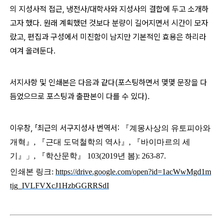
의 지성사적 접근, 냉전사/대학사와 지성사의 결합에 두고 소개하
고자 했다.
원래 계획했던 것보다 분량이 길어지면서 시간이 모자
랐고, 편집과 구성에서 미진함이 남지만 기본적인 효용은 하리라
여겨 올려둔다.
서지사항 및 인쇄본은 다음과 같다(포스팅하면서 몇몇 문장을 다
듬었으므로 포스팅과 출판본이 다를 수 있다).
이우창, 「최근의 서구지성사 번역서:
『계몽사상의 유토피아와
개혁』, 『근대 도덕철학의 역사』, 『바이마르의 세
기』」, 『학산문학』 103(2019년 봄): 263-87.
인쇄본 링크:
https://drive.google.com/open?id=1acWwMgd1m
tjg_IVLFVXcJ1HzbGGRRSdI