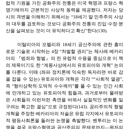
럽적 기원을 가진 공화주의 전통은 미국 혁명과 프랑스 혁
명기에까지 근본적인 사상적 동력을 제공했다. 저자는 당
시의 격변을 이해하기 위해서는 “18세기 말 민주주의 사상
의 대두를 검토하는 것보다 공화주의 전통의 진입·수정·분
산을 살펴보는 것이 더 유익하다고 확신”한다(130).
이탈리아의 모렐리와 18세기 공산주의에 관한 흥미
로운 기술로 시작하는 4장 “처벌할 권리”는 체사레 베카리
아의 『범죄와 형벌』의 전 유럽적 수용을 중심으로 이 책
의 제목이기도 한 “계몽사상에서의 유토피아와 개혁” 논의
를 다룬다. 이때 (좌파 정치론에 익숙한 독자라면 바로 감
을 잡을 수 있는) 유토피아와 개혁은 각각 ““사회적 열광”,
즉 “형이상학적·도덕적 수수께끼”를 풀 수 있는 인간 사회
에 만개하고 있는 유토피아적 힘들과, 과거로부터 물려받
은 사회들의 이런저런 측면을 바꿔서 실질적인 변화를 일
구려는 확고한 결심”으로 규정된다(143). 공리주의적 형벌
개혁을 주장한 베카리아의 저술은 유럽 각지에서 유토피아
적 평등사회론을 둘러싼 논쟁을 촉발했다. 벤투리는 이 논
쟁을 결국 프랑스혁명과 공산주의의 문제로까지―원저의