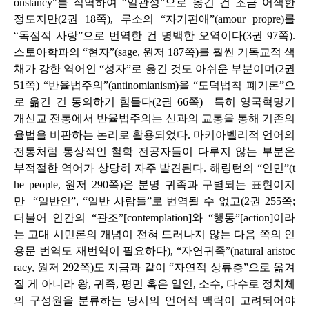
onstancy"를 직역하여 “일관성”으로 옮긴 건 조금 어색한
정도지만(2권 18쪽), 루소의 “자기편애”(
amour propre
)를
“독점적 사랑”으로 번역한 건 명백한 오역이다(3권 97쪽).
스토아학파의 “현자”(sage, 원저 187쪽)를 훨씬 기독교적 색
채가 강한 역어인 “성자”로 옮긴 것도 아쉬운 부분이며(2권
51쪽) “반율법주의”(antinomianism)을 “도덕법칙 폐기론”으
로 옮긴 건 동의하기 힘들다(2권 66쪽)―특히 영국혁명기
개신교 전통에서 반율법주의는 신과의 교통을 통해 기존의
율법을 비판하는 논리로 활용되었다. 마키아벨리적 언어의
전통처럼 통상적인 철학 전공자들이 다루지 않는 부분은
부적절한 역어가 상당히 자주 발견된다. 해링턴의 “인민”(t
he people, 원저 290쪽)은 분명 귀족과 구별되는 표현이지
만 “일반인”, “일반 사람들”로 번역될 수 없고(2권 255쪽;
더불어 인간의 “관조”[contemplation]와 “행동”[action]이라
는 고대 시민론의 개념이 전혀 드러나지 않는 다음 쪽의 인
용문 번역도 재번역이 필요하다), “자연귀족”(natural aristoc
racy, 원저 292쪽)도 지금과 같이 “자연적 상류층”으로 옮겨
질 게 아니라 왕, 귀족, 평민 혹은 일인, 소수, 다수로 정치체
의 구성원을 분류하는 당시의 언어적 맥락이 고려되어야