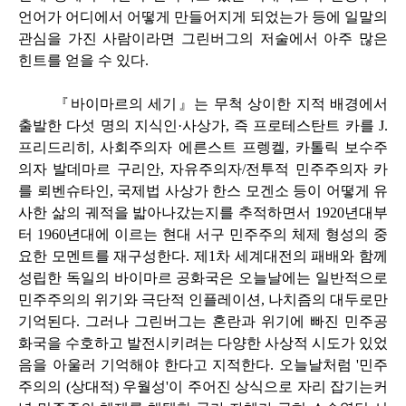
언어가 어디에서 어떻게 만들어지게 되었는가 등에 일말의
관심을 가진 사람이라면 그린버그의 저술에서 아주 많은
힌트를 얻을 수 있다.
『바이마르의 세기』는 무척 상이한 지적 배경에서
출발한 다섯 명의 지식인·사상가, 즉 프로테스탄트 카를 J.
프리드리히, 사회주의자 에른스트 프렝켈, 카톨릭 보수주
의자 발데마르 구리안, 자유주의자/전투적 민주주의자 카
를 뢰벤슈타인, 국제법 사상가 한스 모겐소 등이 어떻게 유
사한 삶의 궤적을 밟아나갔는지를 추적하면서 1920년대부
터 1960년대에 이르는 현대 서구 민주주의 체제 형성의 중
요한 모멘트를 재구성한다. 제1차 세계대전의 패배와 함께
성립한 독일의 바이마르 공화국은 오늘날에는 일반적으로
민주주의의 위기와 극단적 인플레이션, 나치즘의 대두로만
기억된다. 그러나 그린버그는 혼란과 위기에 빠진 민주공
화국을 수호하고 발전시키려는 다양한 사상적 시도가 있었
음을 아울러 기억해야 한다고 지적한다. 오늘날처럼 '민주
주의의 (상대적) 우월성'이 주어진 상식으로 자리 잡기는커