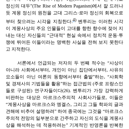
정신의 대두”(The Rise of Modern Paganism)에서 잘 드러나
듯 계몽 정신의 원천을 고대 그리스·로마 정신의 회복으로
4)
부터 찾으려는 시각을 지칭한다.
벤투리는 이러한 시각
이 계몽사상의 주요 인물들이 고대를 향한 향수에 젖어 지
내는 대신 자신들의 “근대적” 현실 속에서 정치적 운동·투
쟁에 뛰어든 이들이라는 명백한 사실을 전혀 보지 못한다
고 지적한다.
서론에서 언급되는 저자의 두 번째 적수는 “사상이
아니라 사회에서부터, 개인이 아닌 집단에서부터, 사유의
요소들이 아닌 여론의 동향에서부터 출발”하는, “사회학
및 경제사의 기법들을 활용”하는 접근법의 (주로 프랑스인
들로 구성된) 연구자들이다(26). 벤투리가 가장 강력하게
비판하는 대상은 마르크스주의적 사회사가들로, 이들은
“계몽사상을 마르크스와 엥겔스, 그리고 그들 학파의 글과
견해에 비추어 설명하려” 하여 종국에는 그것을 “마르크스
주의적 전망의 일부분으로 간주하고 자신의 도식을 계몽사
상을 해석하는 데 적용하려는” 기계적인 반영론을 반복한