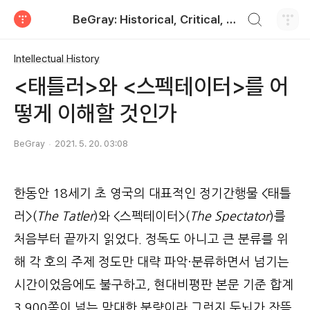
검색하기
BeGray: Historical, Critical, and Practical
티스토리
Intellectual History
<태틀러>와 <스펙테이터>를 어
떻게 이해할 것인가
BeGray
2021. 5. 20. 03:08
한동안 18세기 초 영국의 대표적인 정기간행물 <태틀
러>(
The Tatler
)와 <스펙테이터>(
The Spectator
)를
처음부터 끝까지 읽었다. 정독도 아니고 큰 분류를 위
해 각 호의 주제 정도만 대략 파악·분류하면서 넘기는
시간이었음에도 불구하고, 현대비평판 본문 기준 합계
3,900쪽이 넘는 막대한 분량이라 그런지 두뇌가 잔뜩