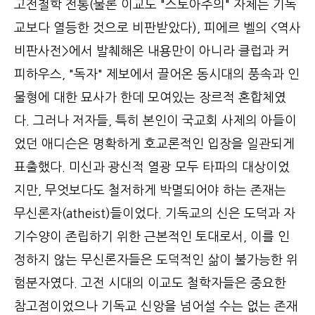
고전철학 전통(물론 이교도 "스토아주의" 자체는 기독
교보다 열등한 것으로 비판받았다), 피에르 벨의 <역사
비판사전>에서 발췌해온 내용만이 아니라 클럽과 커
피하우스, "독자" 제보에서 끌어온 동시대의 풍속과 인
물형에 대한 묘사가 한데 모여있는 장르적 혼합체였
다. 그러나 저자들, 특히 본인이 국교회 사제의 아들이
었던 애디슨은 명확하게 호교론적인 입장을 일관되게
표출했다. 미신과 광신적 열광 모두 타파의 대상이었
지만, 무엇보다도 철저하게 박멸되어야 하는 존재는
무신론자(atheist)들이었다. 기독교의 신은 도덕과 자
기수양이 존립하기 위한 근본적인 토대로서, 이를 인
정하지 않는 무신론자들은 도덕적인 삶이 불가능한 위
험분자였다. 고전 시대의 이교도 철학자들은 중요한
참고점이었으나 기독교 신앙을 넘어설 수는 없는 존재