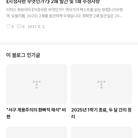
《지성사란 무엇인가?》 2쇄 발간 및 1쇄 수정사항
ssions :: Speaker Schedule – Foucault's Confessions We are hon
글 내용
ored and delighted to bring together ..
리처드 왓모어의 《지성사란 무엇인가?: 역사가가 텍스트를 읽는 방법》 (이우창
역, 오월의봄, 2020) 2쇄를 발간하게 되었습니다. 정확한 2쇄 발간일은 2021
년 4월 19일 입니다만, 어제 실물을 받고 이제야 소식을 알립니다. 진지한 인문
5
0
2021. 5. 2.
학 도서의 상업적인 생존을 거의 기대하기 힘든 시대에, 역사서도 아닌 '역사적
인 사유를 위한 방법론'을 다룬, 입문서라고는 하지만 쉽지만은 않은 책이 1년만
에 2천부를 소화한 것은 개인적으로 무척 놀랍고 기쁜 일입니다. 《지성사란 무
엇인가?》를 주변에 알리고 홍보해주신 분들, 그리고 책을 읽고 구매해주신 분들
께 깊은 감사를 드립니다. 2쇄 발간을 앞두고 총 16곳을 수정했습니다. 그중 두
이 블로그 인기글
군데는 역자의 말 감사표시를 포함해 정말로 2쇄에 필요한 부분이고, 나머지 1..
"서구 계몽주의의 환빠적 해석" 비
2025년 1학기 종료, 두 달 간의 정
판
리