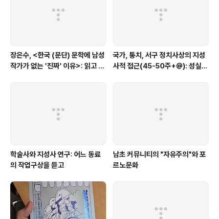
장은수, <한국 (문단) 문학에 남성
국가, 통치, 서구 정치사상의 지성
작가가 없는 '진짜' 이유>: 읽고 코
사적 접근(45-50주+@): 성실하
멘트
고 야심찬 학생과 열정적인 아마추
어를 위한 도서목록
학술사와 지성사 연구: 어느 동료
남초 커뮤니티의 "자유주의"와 포
의 작업구상을 듣고
르노문화