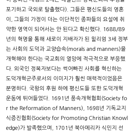
포기하고 국외로 탈출했다). 그들은 평신도들의 영혼
이, 그들의 가정이 더는 이단적인 종파들의 요설에 취
약한 영역이 되어서는 안 된다고 확신했다. 1688/89
년의 혁명을 통해 새로이 지배자가 된 윌리엄 3세 정부
는 사회의 도덕과 교양습속(morals and manners)을
개혁해야 한다는 국교회의 열망에 적극적으로 부응했
다. 외국인 정복자보다는 썩어빠진 사회를 혁신하는
도덕개혁군주로서의 이미지가 훨씬 매력적이었음은
분명하다. 국왕의 후원 하에 평신도들 또한 도덕개혁
운동에 뛰어들었다. 1691년 풍속개혁협회(Society fo
r the Reformation of Manners), 1698년 기독교지
식증진협회(Society for Promoting Christian Knowl
edge)가 발족했으며, 1701년 북아메리카 식민지 선