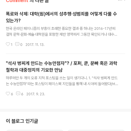
Comment
의 다른 글
폭로와 삭제: 대학(원)에서의 성추행·성범죄를 어떻게 다룰 수
있는가?
글 내용
한국 온라인 페미니즘의 부흥이 초래한 중요한 결과 중 하나는 2016-17년에
걸쳐 문학·문화·예술·대학원을 포함한 제반 영역에서 그동안 묵인되거나 대수롭
잖은 걸로 치부되고 말았던 각종 성폭력·성추행·성희롱 경험 및 그 가해자들에
1
0
2017. 11. 13.
대한 대대적인 폭로가 이어졌다는 것이다. 애초에 한국 온라인 문화가 미국으로
부터 받은 영향이 결코 적지 않음을 고려하면 놀랄 일이 아니지만, 유사한 폭로·
고발 운동이 미국에서도 지속적으로 발생하고 있다. 이는 내 지적인 관심범위
"석사 벙찌게 만드는 수능만점자"? / 포퍼, 쿤, 문빠 혹은 과학
내에서도 예외는 아니었는데, 가령 현대 영문학/비교문학의 스타 연구자인 프랑
코 모레티(Franco Moretti) 및 언어철학의 대가 존 설(John Searle)의 성폭
철학과 대중정치의 기묘한 만남
글 내용
행·성추행 의혹에 관한 갖가지 폭로가 이어진 것이다(모레티 사건 관련 기사: ht
하루에만 두 개의 오류 지적 포스팅을 쓰는 일이 생기다니. 1. "석사 벙찌게 만드
t..
는 수능만점자"라는 포스팅이 페이스북 지인들을 통해 내 시야에 들어왔다(htt
p://www.instiz.net/pt/4761104 / 페이스북은 https://www.facebook.c
6
6
2017. 9. 23.
om/instiz/posts/1553765021374721 ) 마침 인용된 지문이 영문학 지문
이라서 읽어보다가 짜증나서 글을 쓴다(많은 사람들이 의외라고 생각하지만 어
쨌든 난 제도상으로는 영문학 전공자다). 결론부터 이야기하자면, 적어도 캡처
된 내용 및 관련 기사만 참고할 때(나는 위키트리 기사를 참고했다 http://ww
w.wikitree.co.kr/main/news_view.php?id=269994 ) 아마 문학비평
이 블로그 인기글
혹은 연구서를 별로 읽..