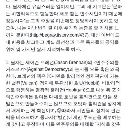
다. 필자에겐 유감스러운 일이지만, 그의 새 기고문은 '문빠
는 비합리적으로 행동한다 해도 참된 민주시민이기 때문에 
정당하다'는 그의 주장을 이번에도 정당화하지 못하고 있
으며, 나는 지난 번의 글 이후 추가적 논증을 할 가치를 느
끼지 못한다(http://begray.tistory.com/437). 대신 이번에도 
내 반응을 체크하고 계실 최선생과 다른 독자들의 공익을 
위해 몇 가지만 짧게 지적하도록 하자.
1. 필자는 제이슨 브레넌(Jason Brennan)의 <민주주의를 
거스르며>(Against Democracy)의 논지를 오독 혹은 왜곡
한다. 브레넌의 책은 ①시민을 합리적인 정치판단이 가능
한 벌컨(Vulcan), 정치에 무관심한 호빗(Hobbit), 비합리적
으로 행동하는 열광적 훌리건(Hooligan)으로 나눈 뒤 ②숙
의민주주의든 참여든 대체로 호빗을 훌리건으로 만들 뿐 
벌컨으로 만들어주지는 않으므로 호빗과 훌리건을 정치에
서 배제하는 게 최선이며, ③따라서 시민들의 정치적 판단
력을 테스트하여 통과자(=벌컨)에게만 투표권을 배부하는 
게 맞다고 주장하며 이를 민주주의를 대체할 "지식을 갖춘 