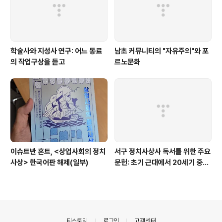
학술사와 지성사 연구: 어느 동료
남초 커뮤니티의 "자유주의"와 포
의 작업구상을 듣고
르노문화
이슈트반 혼트, <상업사회의 정치
서구 정치사상사 독서를 위한 주요
사상> 한국어판 해제(일부)
문헌: 초기 근대에서 20세기 중반
까지 (2024.6. 일부 보충)
의안내
티스토리
로그인
고객센터