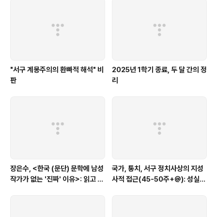
"서구 계몽주의의 환빠적 해석" 비
2025년 1학기 종료, 두 달 간의 정
판
리
장은수, <한국 (문단) 문학에 남성
국가, 통치, 서구 정치사상의 지성
작가가 없는 '진짜' 이유>: 읽고 코
사적 접근(45-50주+@): 성실하
멘트
고 야심찬 학생과 열정적인 아마추
어를 위한 도서목록