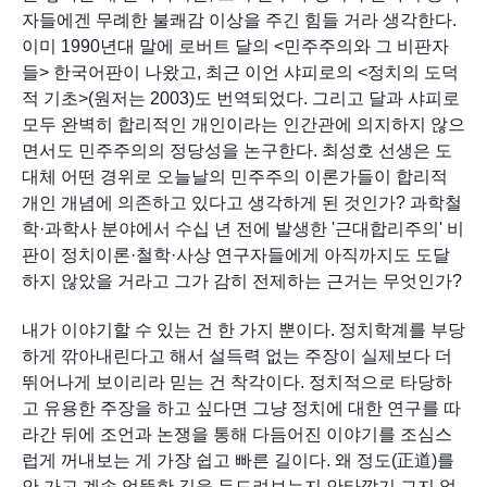
자들에겐 무례한 불쾌감 이상을 주긴 힘들 거라 생각한다. 
이미 1990년대 말에 로버트 달의 <민주주의와 그 비판자
들> 한국어판이 나왔고, 최근 이언 샤피로의 <정치의 도덕
적 기초>(원저는 2003)도 번역되었다. 그리고 달과 샤피로 
모두 완벽히 합리적인 개인이라는 인간관에 의지하지 않으
면서도 민주주의의 정당성을 논구한다. 최성호 선생은 도
대체 어떤 경위로 오늘날의 민주주의 이론가들이 합리적 
개인 개념에 의존하고 있다고 생각하게 된 것인가? 과학철
학·과학사 분야에서 수십 년 전에 발생한 '근대합리주의' 비
판이 정치이론·철학·사상 연구자들에게 아직까지도 도달
하지 않았을 거라고 그가 감히 전제하는 근거는 무엇인가?
내가 이야기할 수 있는 건 한 가지 뿐이다. 정치학계를 부당
하게 깎아내린다고 해서 설득력 없는 주장이 실제보다 더 
뛰어나게 보이리라 믿는 건 착각이다. 정치적으로 타당하
고 유용한 주장을 하고 싶다면 그냥 정치에 대한 연구를 따
라간 뒤에 조언과 논쟁을 통해 다듬어진 이야기를 조심스
럽게 꺼내보는 게 가장 쉽고 빠른 길이다. 왜 정도(正道)를 
안 가고 계속 엉뚱한 길을 두드려보는지 안타깝기 그지 없