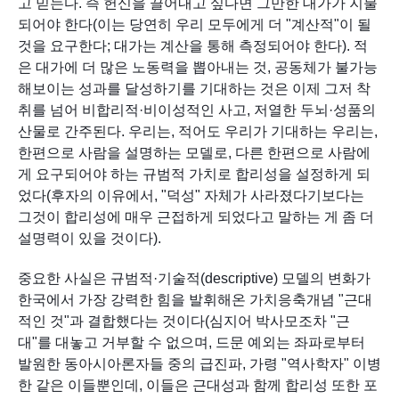
고 믿는다. 즉 헌신을 끌어내고 싶다면 그만한 대가가 지불
되어야 한다(이는 당연히 우리 모두에게 더 "계산적"이 될 
것을 요구한다; 대가는 계산을 통해 측정되어야 한다). 적
은 대가에 더 많은 노동력을 뽑아내는 것, 공동체가 불가능
해보이는 성과를 달성하기를 기대하는 것은 이제 그저 착
취를 넘어 비합리적·비이성적인 사고, 저열한 두뇌·성품의 
산물로 간주된다. 우리는, 적어도 우리가 기대하는 우리는, 
한편으로 사람을 설명하는 모델로, 다른 한편으로 사람에
게 요구되어야 하는 규범적 가치로 합리성을 설정하게 되
었다(후자의 이유에서, "덕성" 자체가 사라졌다기보다는 
그것이 합리성에 매우 근접하게 되었다고 말하는 게 좀 더 
설명력이 있을 것이다).
중요한 사실은 규범적·기술적(descriptive) 모델의 변화가 
한국에서 가장 강력한 힘을 발휘해온 가치응축개념 "근대
적인 것"과 결합했다는 것이다(심지어 박사모조차 "근
대"를 대놓고 거부할 수 없으며, 드문 예외는 좌파로부터 
발원한 동아시아론자들 중의 급진파, 가령 "역사학자" 이병
한 같은 이들뿐인데, 이들은 근대성과 함께 합리성 또한 포