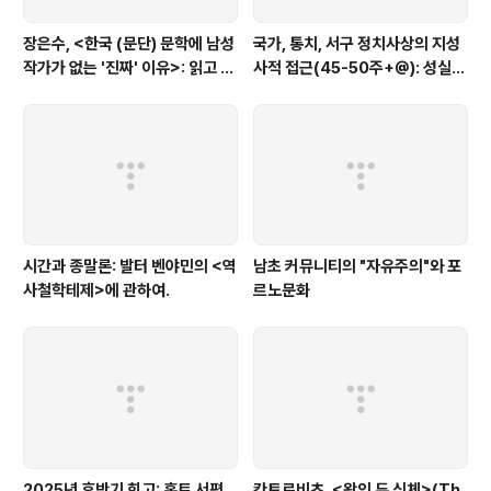
장은수, <한국 (문단) 문학에 남성
국가, 통치, 서구 정치사상의 지성
작가가 없는 '진짜' 이유>: 읽고 코
사적 접근(45-50주+@): 성실하
멘트
고 야심찬 학생과 열정적인 아마추
어를 위한 도서목록
시간과 종말론: 발터 벤야민의 <역
남초 커뮤니티의 "자유주의"와 포
사철학테제>에 관하여.
르노문화
2025년 후반기 회고: 혼트 서평,
칸토로비츠. <왕의 두 신체>(Th