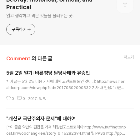
Practical
읽고 생각하고 겪은 것들을 올려두는 곳.
구독하기
더보기
Comment
의 다른 글
5월 2일 일기: 바른정당 탈당사태와 유승민
글 내용
* 이 글은 5월 2일 다음 기사에 대해 코멘트를 붙인 것이다: http://news.her
aldcorp.com/view.php?ud=20170502000532 기사 내 인용: "바른정
당 의원 14명이 2일 집단 탈당과 자유한국당 복귀를 선언했다. ‘좌파 집권’ 저지
0
0
2017. 5. 9.
와 후보 단일화 무산을 명분으로 내세운 이들의 결단이 5ㆍ9 대선을 일주일 앞
두고 마지막 변수로 작용할지 관심이 모인다. 탈당ㆍ입당 작업이 마무리되면 바
른정당 소속 의원은 비교섭단체 수준인 18명으로 줄고, 홍준표 후보가 속한 한
"개신교 극단주의자 문제"에 대하여
국당은 107명으로 는다. 바른정당 의원들은 이날 오전 국회에서 기자회견을 열
글 내용
고 “바른정당을 탈당하는 우리는 이제 홍 후보와 보수 집권을 위해 최선을 노력
[*이 글은 약간의 편집을 거쳐 허핑턴포스트코리아 http://www.huffingtonp
을 다하겠다”고 선언했다. 전날 홍 후보와 심야 회동을 갖고 지..
ost.kr/woochang-lee/story_b_16282394.html 및 PPSS http://pps
s.kr/archives/112190 에 게재되었다] 현재 가장 당선가능성이 높은 대통령