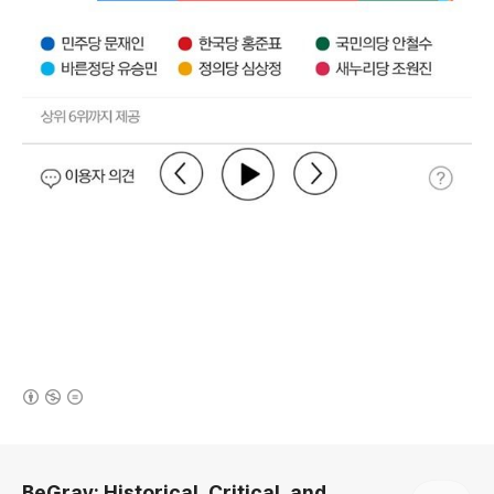
(새창열림)
로그 정보
BeGray: Historical, Critical, and