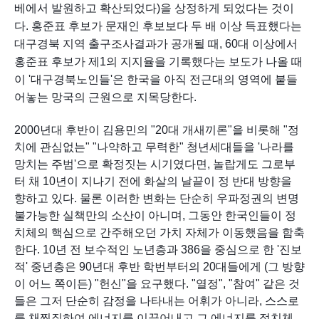
베에서 발원하고 확산되었다)을 상정하게 되었다는 것이
다. 홍준표 후보가 문재인 후보보다 두 배 이상 득표했다는 
대구경북 지역 출구조사결과가 공개될 때, 60대 이상에서 
홍준표 후보가 제1의 지지율을 기록했다는 보도가 나올 때 
이 '대구경북노인들'은 한국을 아직 전근대의 영역에 붙들
어놓는 망국의 근원으로 지목당한다. 
2000년대 후반이 김용민의 "20대 개새끼론"을 비롯해 "정
치에 관심없는" "나약하고 무력한" 청년세대들을 '나라를 
망치는 주범'으로 확정짓는 시기였다면, 놀랍게도 그로부
터 채 10년이 지나기 전에 화살의 날끝이 정 반대 방향을 
향하고 있다. 물론 이러한 변화는 단순히 우파정권의 변명
불가능한 실책만의 소산이 아니며, 그동안 한국인들이 정
치체의 핵심으로 간주해오던 가치 자체가 이동했음을 함축
한다. 10년 전 보수적인 노년층과 386을 중심으로 한 '진보
적' 중년층은 90년대 후반 학번부터의 20대들에게 (그 방향
이 어느 쪽이든) "헌신"을 요구했다. "열정", "참여" 같은 것
들은 그저 단순히 감정을 나타내는 어휘가 아니라, 스스로
를 채찍질하여 에너지를 이끌어내고 그 에너지를 정치체 