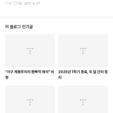
0
20
2017. 4. 27.
후보가 민주공화국의 토대를 부식시키는 끔찍한 발언을 하는 광경을 보고 기분
이 매우 좋지 않다. 이 발언을 보고 두려움과 역겨움을 느낄 수 있는 까닭은 여러
가지가 있겠지만, 내게는 다음 두 가지가 가장 크게 다가온다. 첫째, 나는 이번
대선 및 그로부터 정립할 다음 정권의 핵심적인 가치 중 하나가 합리성의 보존
과 증진이라고 믿으며, 여기에는 박사모-홍준표 지지자들로 이어지는 우파 극
이 블로그 인기글
단주의자들을 제외한 거의 대부분의 한국인들이..
"서구 계몽주의의 환빠적 해석" 비
2025년 1학기 종료, 두 달 간의 정
판
리