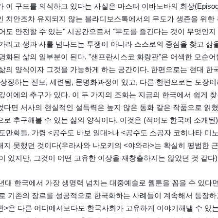
 이 구도를 의식하고 있다는 사실은 마스터 이바노바의 회상(Episode
 치안조차 유지되지 않는 블라디보스톡에서의 무도가 생존을 위한 투
어도 안전할 수 있는" 시공간으로서 "무도를 즐긴다는 것이 무엇인지 
가리고 생과 사를 넘나드는 투쟁이 아니라 스스로의 중심을 찾고 삶
명화된 삶의 일부분이 된다. "샌프란시스코 화랑관"은 어색한 모순어법(
삶의 양식이자 그것을 가능하게 하는 공간이다. 한편으로는 현대 한
 상징하는 진보, 세련됨, 문명화과정이 있고, 다른 한편으로는 도장
깊이에의 추구가 있다. 이 두 가지의 조화는 지금의 한국에서 쉽게 찾
다면 서사의 현실적인 설득력은 높지 않은 동화 같은 작품으로 읽혔
로 추구해볼 수 있는 삶의 양식이다. 이것은 (적어도 한국에 소개된
도만화들, 가령 <공수도 바보 일대>나 <공수도 소공자 코히나타 미노루
내지 못했던 것이다(우라사와 나오키의 <야와라>는 확실히 평범한 
이 있지만, 그것이 어떤 고유한 이상을 재창출하지는 않았던 것 같다).
0년대 한국에서 가장 생명력 넘치는 대중예술로 웹툰을 꼽을 수 있다면
로 기존의 장르를 성공적으로 한국화하는 사례들이 계속해서 등장하고
관>은 다른 어디에서보다도 한국사회가 고유하게 이야기해낼 수 있는