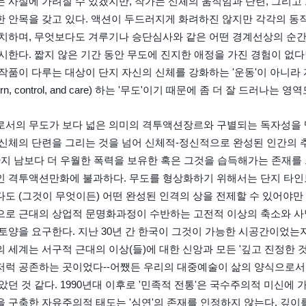
 사실에 가려질 수 있겠지만, 작가는 신체의 움직임과 단련, 그리고 
 안목을 갖고 있다. 액션이 두드러지게 화려하진 않지만 각각의 동
캐치하며, 무엇보다도 겨루기나 승단심사와 같은 어떤 경계선상의 순
시한다. 짧지 않은 기간 동안 무도에 진지한 애정을 가진 경험이 없다
작품이 다루는 대상이 단지 자신의 신체를 강화하는 '운동'이 아니라
ern, control, and care) 하는 '무도'이기 때문에 좀 더 잘 드러나는 
서의 무도가 보다 넓은 의미의 격투액션장르와 구별되는 독자성을 띨
신체의 단련을 그리는 것을 넘어 신체적-정신적으로 완성된 인간의 
단지 남보다 더 우월한 폭력을 보유한 혹은 그것을 습득해가는 존재를
 격투액션만화에 불과하다. 무도를 형상화하기 위해서는 단지 타인보
도 (그것이 무엇이든) 어떤 완성된 인격의 상을 전제할 수 있어야만
으로 근대의 상업적 문명화과정이 수반하는 고전적 이상의 축소와 사
토양을 요구한다. 지난 30년 간 한국이 그것이 가능한 시공간이었는지
 세계는 서구적 근대의 이상(들)에 대한 신앙과 모든 '깊고 진정한 
저럭 공존하는 곳이었다--어쨌든 우리의 대중예술이 삶의 양식으로서
았던 것 같다. 1990년대 이후로 '민족적 전통'은 국수주의적 미신에
 구축한 자유주의적 태도는 '심연'의 존재를 인정하지 않는다. 깊이를