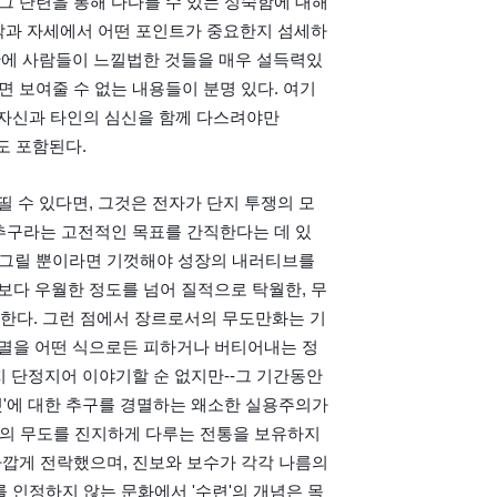
그 단련을 통해 다다를 수 있는 성숙함에 대해 
작과 자세에서 어떤 포인트가 중요한지 섬세하
간에 사람들이 느낄법한 것들을 매우 설득력있
면 보여줄 수 없는 내용들이 분명 있다. 여기
 자신과 타인의 심신을 함께 다스려야만
영역도 포함된다.
 수 있다면, 그것은 전자가 단지 투쟁의 모
추구라는 고전적인 목표를 간직한다는 데 있
 그릴 뿐이라면 기껏해야 성장의 내러티브를 
다 우월한 정도를 넘어 질적으로 탁월한, 무
 한다. 그런 점에서 장르로서의 무도만화는 기
멸을 어떤 식으로든 피하거나 버티어내는 정
 단정지어 이야기할 순 없지만--그 기간동안 
것'에 대한 추구를 경멸하는 왜소한 실용주의가 
의 무도를 진지하게 다루는 전통을 보유하지
 가깝게 전락했으며, 진보와 보수가 각각 나름의 
 인정하지 않는 문화에서 '수련'의 개념은 목