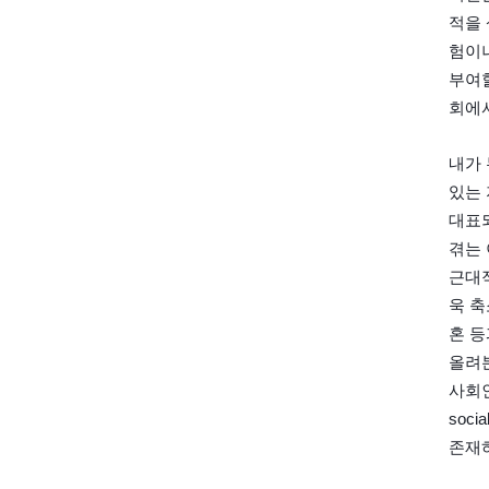
적을 
험이나
부여할
회에서
내가 
있는 
대표되
겪는 
근대적
욱 축
혼 등
올려본
사회인
soc
존재하