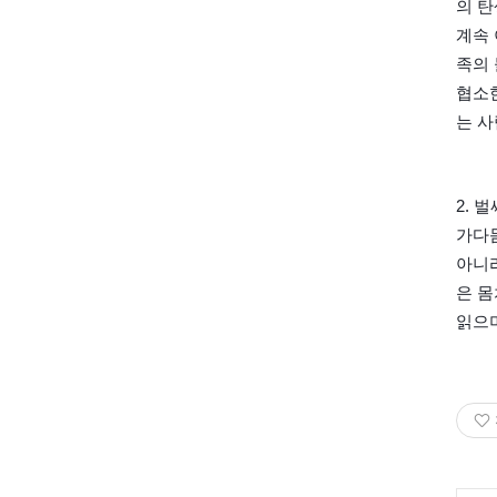
의 탄
계속 
족의 
협소
는 
2. 
가다듬
아니라
은 몸
읽으