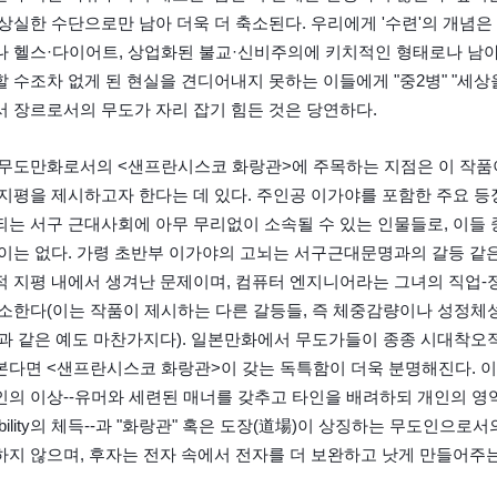
상실한 수단으로만 남아 더욱 더 축소된다. 우리에게 '수련'의 개념
 헬스·다이어트, 상업화된 불교·신비주의에 키치적인 형태로나 남아
 수조차 없게 된 현실을 견디어내지 못하는 이들에게 "중2병" "세상
 장르로서의 무도가 자리 잡기 힘든 것은 당연하다.
무도만화로서의 <샌프란시스코 화랑관>에 주목하는 지점은 이 작품이 
지평을 제시하고자 한다는 데 있다. 주인공 이가야를 포함한 주요 등
는 서구 근대사회에 아무 무리없이 소속될 수 있는 인물들로, 이들 중
이는 없다. 가령 초반부 이가야의 고뇌는 서구근대문명과의 갈등 같은
 지평 내에서 생겨난 문제이며, 컴퓨터 엔지니어라는 그녀의 직업-
소한다(이는 작품이 제시하는 다른 갈등들, 즉 체중감량이나 성정체성
과 같은 예도 마찬가지다). 일본만화에서 무도가들이 종종 시대착오
다면 <샌프란시스코 화랑관>이 갖는 독특함이 더욱 분명해진다. 이
의 이상--유머와 세련된 매너를 갖추고 타인을 배려하되 개인의 영역
iability의 체득--과 "화랑관" 혹은 도장(道場)이 상징하는 무도인
지 않으며, 후자는 전자 속에서 전자를 더 보완하고 낫게 만들어주