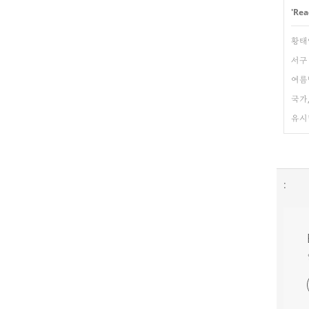
'
Rea
황태
서구
여름방
국가
유시
: