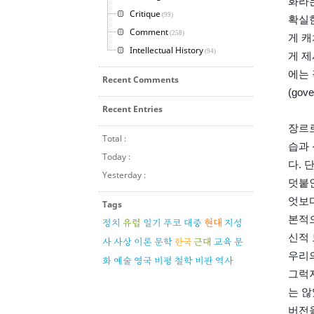
화라는
Critique
(99)
확실한
Comment
(258)
게 
Intellectual History
(94)
게 제
에는 
Recent Comments
(gov
Recent Entries
장르로
Total :
습과 
Today :
다. 
Yesterday :
덧붙인
엇보다
Tags
본적
현대
정치
유럽
일기
푸코
대중
지성
신적 
사
사상
이론
문학
한국
근대
교육
문
우리의
화
예술
영국
비평
철학
비판
역사
그럭
는 않
버전을