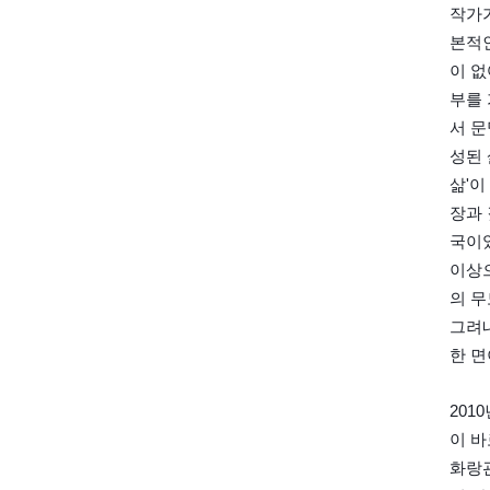
작가가
본적인
이 없
부를 
서 문
성된 
삶'이
장과 
국이었
이상으
의 무
그려
한 면
201
이 바
화랑