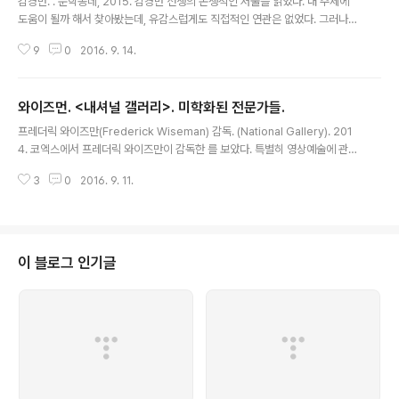
김경만. . 문학동네, 2015. 김경만 선생의 논쟁적인 저술을 읽었다. 내 주제에
도움이 될까 해서 찾아봤는데, 유감스럽게도 직접적인 연관은 없었다. 그러나
처음부터 끝까지 어렵지 않게 읽을 수 있는 흥미로운 책임은 분명하다. 은 크게
9
0
2016. 9. 14.
한국 사회과학계, 특히 "'한국적' 사회과학"이라는 패러다임에 붙들려 있는 '원
로'(강신표, 김경동, 한완상, 조한혜정, 강정인) 및 대중영합적(?) 사회과학자들
을 비판하는 1부와 미국 과학(지식)사회학계라는 "글로벌 지식장"에서 주요한
와이즈먼. <내셔널 갤러리>. 미학화된 전문가들.
행위자로 활약할 수 있었던 저자 본인의 지적 여정을 다룬 2부로 구성되어 있
글 내용
다. 두 부분의 관계가 독자들로 하여금 한국 사회학계와 미국 사회학계를 일종
프레더릭 와이즈만(Frederick Wiseman) 감독. (National Gallery). 201
의 '야만' 대 '문명'의 구도로 대비시켜 바라보도록 설계되어 있다는 점은 명확하
4. 코엑스에서 프레더릭 와이즈만이 감독한 를 보았다. 특별히 영상예술에 관심
다. ..
을 기울이지 않는 입장에서 3시간 짜리 다큐멘터리 영화를 수면부족 상태로 볼
3
0
2016. 9. 11.
가능성은 높지 않지만, 방문한지 두 달도 되지 않은 공간, 그것도 내게 가장 깊은
흥미를 불러일으켰던 장소 중 한 군데를 다루는 작품이라 굳이 예외를 만들었
다. 눈 아래 깊숙히 박힌 다크서클을 보며 틀림없이 어느 정도는 졸게 마련이리
라 생각했으나 의외로 처음부터 끝까지 다 시청했다(가끔 안구가 피로할 때는
잠시 눈꺼풀을 덮고 간만의 영국 악센트에 귀를 기울였다). 비록 초반부터 마지
이 블로그 인기글
막까지 런던의 내셔널 갤러리가 소장한 작품들의 샷이 수 차례에 걸쳐 나열되..