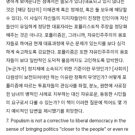
명하게 보여준다는 점에서는 쓸모가 있다(대표되고 있지 않다는
것은 [해당 집단의] 이해관계 혹은 정체성, 혹은 둘 모두에 해당할
수 있다). 이 사실이 자신들의 지지자들만이 진정한 인민이며 자신
들만이 유일하게 정당한 대표자라는 포퓰리스트적 주장을 정당화
해주는 것은 아니다. 포퓰리즘은, 그러니까, 자유민주주의의 옹호
자들로 하여금 현재 대표과정에 무슨 문제가 있는지를 보다 심각
하게 숙고하도록 강요한다. 포퓰리즘은 또한 자유민주주의의 옹호
자들이 보다 일반적인 도덕적 물음까지도 고민하도록 압박한다.
[누군가가] 정치체에 소속되기 위한 기준이란 무엇인가? [사회의]
다원성이 보전되어야만 하는 이유란 정확히 무엇인가? 어떻게 포
퓰리즘에 따르는 투표자들의 관심사를 좌절, 분노, 원한에 사로잡
힌 남녀의 병적인 사례로 치부하는 대신 자유로운, 동등한 시민들
의 요구로서 다룰 수 있는가? 이 책이 이러한 질문에 적어도 몇 가
지 예비적인 답변을 제시했기를 희망한다.
7. Populism is not a corrective to liberal democracy in the
sense of bringing politics "closer to the people" or even re