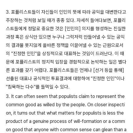
3. 포퓰리스트들이 자신들이 인민의 뜻에 따라 공익을 대변한다고
주장하는 것처럼 보일 때가 종종 있다. 자세히 들여다보면, 포퓰리
스트들에게 정말로 중요한 것은 [인민의] 의지를 형성하는 진실한
과정 혹은 상식만 있으면 누구나 그럭저럭 만들어낼 수 있는 공익
의 결과물 못지않게 올바른 정책을 이끌어낼 수 있는 근원으로서
의 "진정한 인민"을 상징적으로 대표하는 것임이 드러난다. 이 때
문에 포퓰리스트의 정치적 입장을 경험적으로 논박하는 일은 별다
른 효과를 갖기 어렵다. 포퓰리스트들은 언제나 [선거 등을 통해]
선출된 대표나 공식적인 투표결과에 대항하여 "진정한 인민"이나
"침묵하는 다수"를 들먹일 수 있다.
3. It can often seem that populists claim to represent the
common good as willed by the people. On closer inspecti
on, it turns out that what matters for populists is less the
product of a genuine process of will-formation or a comm
on good that anyone with common sense can glean than a