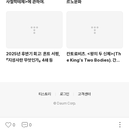
사철학테제>에 관하여.
르노문화
2025년 후반기 회고: 혼트 서평,
칸토로비츠. <왕의 두 신체>(Th
『지성사란 무엇인가』 4쇄 등
e King's Two Bodies). 간단
한 정리.
의안내
티스토리
로그인
고객센터
© Daum Corp.
0
0