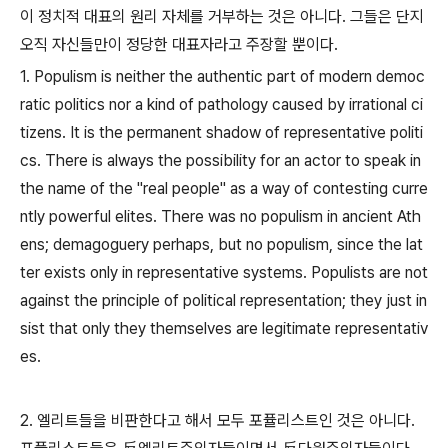
이 정치적 대표의 원리 자체를 거부하는 것은 아니다. 그들은 단지
오직 자신들만이 정당한 대표자라고 주장할 뿐이다.
1. Populism is neither the authentic part of modern democ
ratic politics nor a kind of pathology caused by irrational ci
tizens. It is the permanent shadow of representative politi
cs. There is always the possibility for an actor to speak in
the name of the "real people" as a way of contesting curre
ntly powerful elites. There was no populism in ancient Ath
ens; demagoguery perhaps, but no populism, since the lat
ter exists only in representative systems. Populists are not
against the principle of political representation; they just in
sist that only they themselves are legitimate representativ
es.
2. 엘리트들을 비판한다고 해서 모두 포퓰리스트인 것은 아니다.