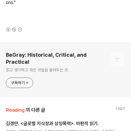
ons."
(새창열림)
로그 정보
BeGray: Historical, Critical, and
Practical
읽고 생각하고 겪은 것들을 올려두는 곳.
구독하기
더보기
Reading
의 다른 글
김경만. <글로벌 지식장과 상징폭력>. 비판적 읽기.
글 내용