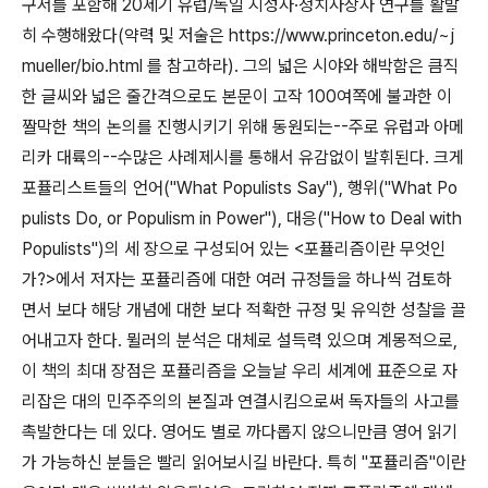
구서를 포함해 20세기 유럽/독일 지성사·정치사상사 연구를 활발
히 수행해왔다(약력 및 저술은 https://www.princeton.edu/~j
mueller/bio.html 를 참고하라). 그의 넓은 시야와 해박함은 큼직
한 글씨와 넓은 줄간격으로도 본문이 고작 100여쪽에 불과한 이
짤막한 책의 논의를 진행시키기 위해 동원되는--주로 유럽과 아메
리카 대륙의--수많은 사례제시를 통해서 유감없이 발휘된다. 크게
포퓰리스트들의 언어("What Populists Say"), 행위("What Po
pulists Do, or Populism in Power"), 대응("How to Deal with
Populists")의 세 장으로 구성되어 있는 <포퓰리즘이란 무엇인
가?>에서 저자는 포퓰리즘에 대한 여러 규정들을 하나씩 검토하
면서 보다 해당 개념에 대한 보다 적확한 규정 및 유익한 성찰을 끌
어내고자 한다.
뮐러의 분석은 대체로 설득력 있으며 계몽적으로,
이 책의 최대 장점은 포퓰리즘을 오늘날 우리 세계에 표준으로 자
리잡은 대의 민주주의의 본질과 연결시킴으로써 독자들의 사고를
촉발한다는 데 있다. 영어도 별로 까다롭지 않으니만큼 영어 읽기
가 가능하신 분들은 빨리 읽어보시길 바란다. 특히 "포퓰리즘"이란