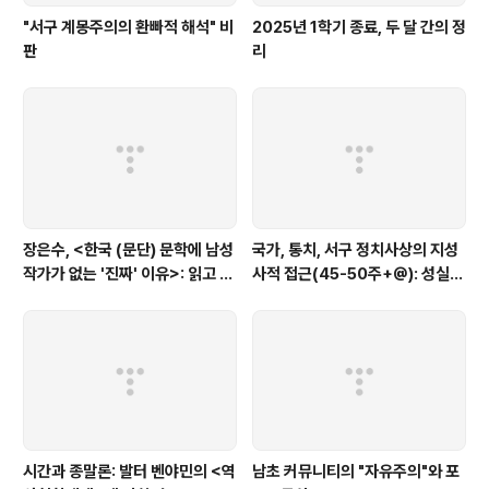
"서구 계몽주의의 환빠적 해석" 비
2025년 1학기 종료, 두 달 간의 정
판
리
장은수, <한국 (문단) 문학에 남성
국가, 통치, 서구 정치사상의 지성
작가가 없는 '진짜' 이유>: 읽고 코
사적 접근(45-50주+@): 성실하
멘트
고 야심찬 학생과 열정적인 아마추
어를 위한 도서목록
시간과 종말론: 발터 벤야민의 <역
남초 커뮤니티의 "자유주의"와 포