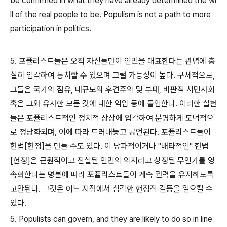
be confirmed in what they have already determined the wi
ll of the real people to be. Populism is not a path to more
participation in politics.
5. 포퓰리스트들은 오직 자신들만이 인민을 대표한다는 관념에 충
실히 입각하여 통치할 수 있으며 그럴 가능성이 높다. 구체적으로,
그들은 국가의 점유, 대규모의 후견주의 및 부패, 비판적 시민사회
혹은 그와 유사한 모든 것에 대한 억압 등에 돌입한다. 이러한 실천
들은 포퓰리스트적인 정치적 상상에 입각하여 분명하게 도덕적으
로 정당화되며, 이에 따라 드러내놓고 공언된다. 포퓰리스트들이
헌법[헌정]을 만들 수도 있다. 이 당파적이거나 "배타적인" 헌법
[헌정]은 근원적이고 진실된 인민의 의지라고 상정된 무언가를 영
속화한다는 명분에 따라 포퓰리스트들이 계속 권력을 유지하도록
고안된다. 그것은 어느 지점에서 심각한 헌정적 갈등을 일으킬 수
있다.
5. Populists can govern, and they are likely to do so in line