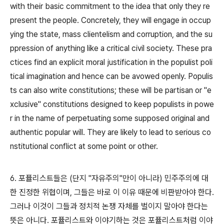
with their basic commitment to the idea that only they re
present the people. Concretely, they will engage in occup
ying the state, mass clientelism and corruption, and the su
ppression of anything like a critical civil society. These pra
ctices find an explicit moral justification in the populist poli
tical imagination and hence can be avowed openly. Populis
ts can also write constitutions; these will be partisan or "e
xclusive" constitutions designed to keep populists in powe
r in the name of perpetuating some supposed original and
authentic popular will. They are likely to lead to serious co
nstitutional conflict at some point or other.
6. 포퓰리스트들은 (단지 "자유주의"만이 아니라) 민주주의에 대
한 진정한 위협이며, 그들은 바로 이 이유 때문에 비판받아야 한다.
그러나 이것이 그들과 정치적 논쟁 자체를 벌이지 말아야 한다는
뜻은 아니다. 포퓰리스트와 이야기하는 것은 포퓰리스트처럼 이야